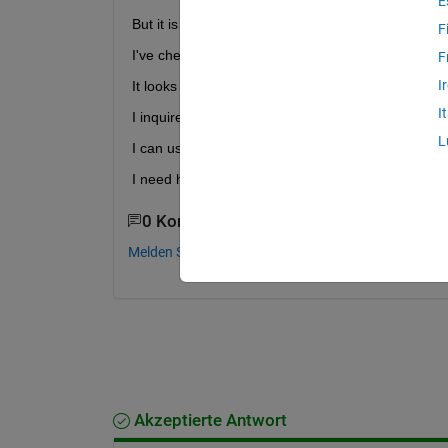
E
But it is very slow.
F
I've checked some of the C code.
F
I
It looks like the FFT operation is not optimized.
I
I inquire if I can use FFTW or MKL. (I don't know 
L
I can use both Matlab C Coder and Embedded Co
I need help with this issue.
0 Kommentare
Melden Sie sich an, um zu kommentieren.
Akzeptierte Antwort