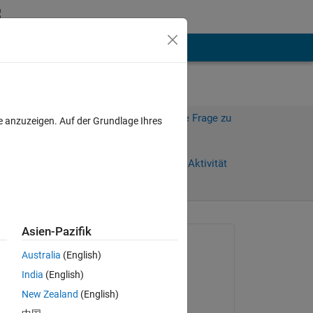
hen
Mehr
Melden Sie sich an, um diese Frage zu
e anzuzeigen. Auf der Grundlage Ihres
beantworten.
e)
Weiterleiten
Anmelden, um Aktivität
zu verfolgen
Asien-Pazifik
Gefragt:
Australia
(English)
Jongmin Kim
India
(English)
am 7 Dez. 2021
New Zealand
(English)
Beantwortet: