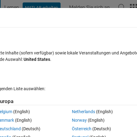
Lernen
Melden Sie sich an
MATLAB erhalten
t Playground
Diskussionen
Wettbewerbe
Blogs
Veröffentlic
FAQs zu MATLAB
Mehr
zte Inhalte (sofern verfügbar) sowie lokale Veranstaltungen und Angebot
nde Auswahl:
United States
.
ntwort akzeptiert
Aktualisiert 8 Dez. 2021
31 Ansichten (30 Tag
lgenden Liste auswählen:
uropa
elgium
(English)
Netherlands
(English)
0 Stimmen
enmark
(English)
Norway
(English)
eutschland
(Deutsch)
Österreich
(Deutsch)
ing FFT into C code.