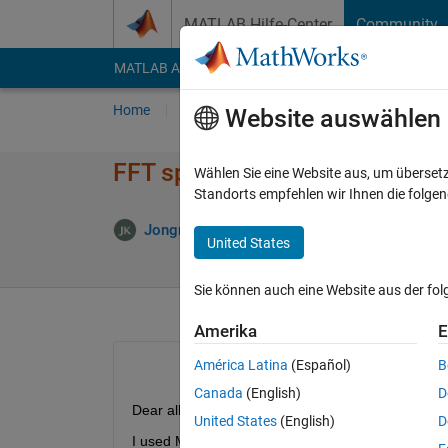
Weiter zum Inhalt
MATLAB Hilfe-Center
Community
MATLAB Answers
File Exchange
Cody
AI Cha
Home
Fragen
Antworten
Durchsuchen
Website auswählen
FFT speed problem in C Coder
Wählen Sie eine Website aus, um überset
Standorts empfehlen wir Ihnen die folge
A
Jongmin Kim
7 Dez. 2021
2 Antworten
United States
Sie können auch eine Website aus der fo
Amerika
E
América Latina
(Español)
B
Canada
(English)
D
Dear all,
United States
(English)
D
I used Matlab Coder to convert a function contain