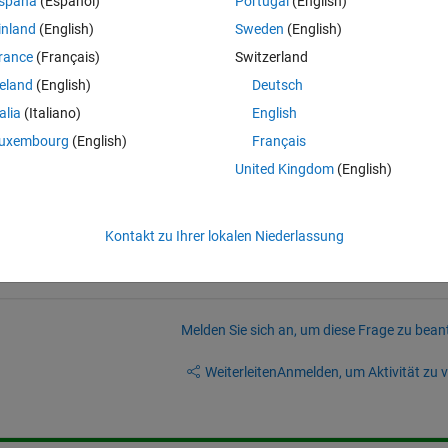
spaña
(Español)
Portugal
(English)
inland
(English)
Sweden
(English)
rance
(Français)
Switzerland
reland
(English)
Deutsch
talia
(Italiano)
English
in which menu of the coder app these functions are available.)
uxembourg
(English)
Français
der.
United Kingdom
(English)
Kontakt zu Ihrer lokalen Niederlassung
Melden Sie sich an, um diese Frage zu bean
Weiterleiten
Anmelden, um Aktivität zu v