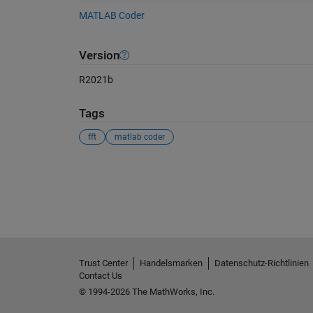
MATLAB Coder
Version
R2021b
Tags
fft
matlab coder
Siehe auch
Trust Center
Handelsmarken
Datenschutz-Richtlinien
Contact Us
© 1994-2026 The MathWorks, Inc.