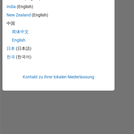
India
(English)
I 
a
New Zealand
(English)
m 
中国
t
简体中文
r
y
English
i
日本
(日本語)
n
한국
(한국어)
g 
t
o 
f
Kontakt zu Ihrer lokalen Niederlassung
i
t 
a 
g
e
n
e
r
a