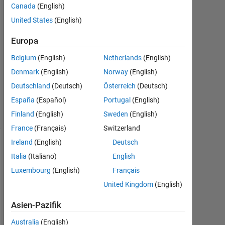
2
Canada
(English)
Antworten
United States
(English)
Antwort
Europa
akzeptiert
Belgium
(English)
Netherlands
(English)
Aktualisiert
Denmark
(English)
Norway
(English)
7 Dez. 2021
Deutschland
(Deutsch)
Österreich
(Deutsch)
16
España
(Español)
Portugal
(English)
Ansichten
Finland
(English)
Sweden
(English)
(30 Tage)
France
(Français)
Switzerland
Ireland
(English)
Deutsch
Ältere
Italia
(Italiano)
English
Kommentare
Luxembourg
(English)
Français
anzeigen
United Kingdom
(English)
Asien-Pazifik
Australia
(English)