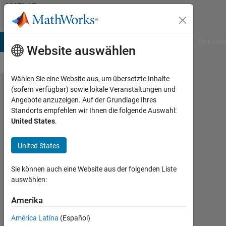
Weiter zum Inhalt
MATLAB
Answers
B Answers
File Exchange
Cody
AI Chat Playground
Diskussi
Website auswählen
Wählen Sie eine Website aus, um übersetzte Inhalte
(sofern verfügbar) sowie lokale Veranstaltungen und
Fit power
Angebote anzuzeigen. Auf der Grundlage Ihres
Standorts empfehlen wir Ihnen die folgende Auswahl:
function to
United States
.
data
(optimization)
United States
Sie können auch eine Website aus der folgenden Liste
Alfredo
auswählen:
Scigliani
7
Amerika
Dez.
2021
América Latina
(Español)