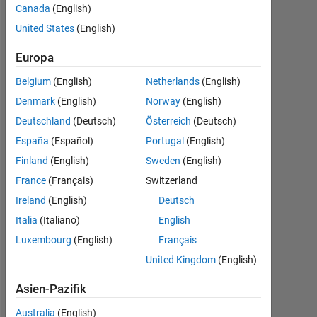
functions
Canada
(English)
returned as a
United States
(English)
function
Europa
handle?
Belgium
(English)
Netherlands
(English)
Denmark
(English)
Norway
(English)
Mark
Deutschland
(Deutsch)
Österreich
(Deutsch)
Frymire
España
(Español)
Portugal
(English)
12
Nov.
Finland
(English)
Sweden
(English)
2021
France
(Français)
Switzerland
1
Ireland
(English)
Deutsch
Antwort
Italia
(Italiano)
English
Antwort
Luxembourg
(English)
Français
akzeptiert
United Kingdom
(English)
Aktualisiert
Asien-Pazifik
12 Nov.
Australia
(English)
2021