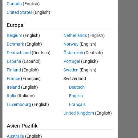
Canada
(English)
2021
0
United States
(English)
Antworten
Europa
Aktualisiert
Belgium
(English)
Netherlands
(English)
15 Okt.
Denmark
(English)
Norway
(English)
2021
22
Deutschland
(Deutsch)
Österreich
(Deutsch)
Ansichten
España
(Español)
Portugal
(English)
(30 Tage)
Finland
(English)
Sweden
(English)
France
(Français)
Switzerland
Ältere
Ireland
(English)
Deutsch
Kommentare
Italia
(Italiano)
English
anzeigen
Luxembourg
(English)
Français
United Kingdom
(English)
Asien-Pazifik
I
Australia
(English)
'