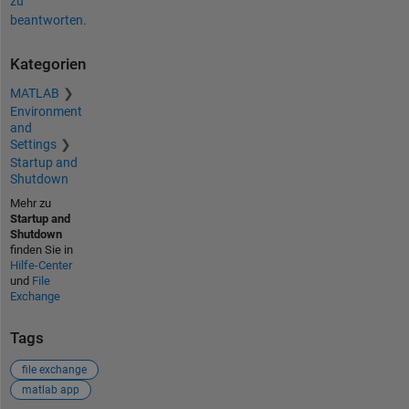
zu
beantworten.
Kategorien
MATLAB
Environment
and
Settings
Startup and
Shutdown
Mehr zu
Startup and
Shutdown
finden Sie in
Hilfe-Center
und
File
Exchange
Tags
file exchange
matlab app