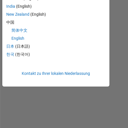
m 
India
(English)
c
New Zealand
(English)
u
中国
r
r
简体中文
e
English
n
日本
(日本語)
t
l
한국
(한국어)
y 
t
r
Kontakt zu Ihrer lokalen Niederlassung
y
i
n
g 
t
o 
u
p
l