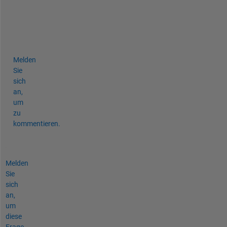
u
r
e
!  
Melden
Sie
sich
an,
um
zu
kommentieren.
Melden
Sie
sich
an,
um
diese
Frage