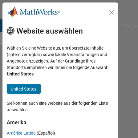
Weiter zum Inhalt
MATLAB
Answers
B Answers
File Exchange
Cody
AI Chat Playground
Diskussi
Website auswählen
Wählen Sie eine Website aus, um übersetzte Inhalte
(sofern verfügbar) sowie lokale Veranstaltungen und
How do I
Angebote anzuzeigen. Auf der Grundlage Ihres
Standorts empfehlen wir Ihnen die folgende Auswahl:
contact
United States
.
file
exchange
United States
Admin?
Sie können auch eine Website aus der folgenden Liste
auswählen:
Vistasp
Edulji
Amerika
15
América Latina
(Español)
Okt.