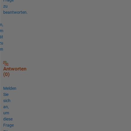
zu
beantworten.
n,
um
ät
zu
en
Antworten
(0)
Melden
Sie
sich
an,
um
diese
Frage