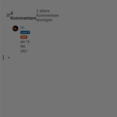
.
2 ältere
4
Kommentare
Kommentare
anzeigen
Rik
am 15
Okt.
2021
T
h
a
n
k
s 
f
o