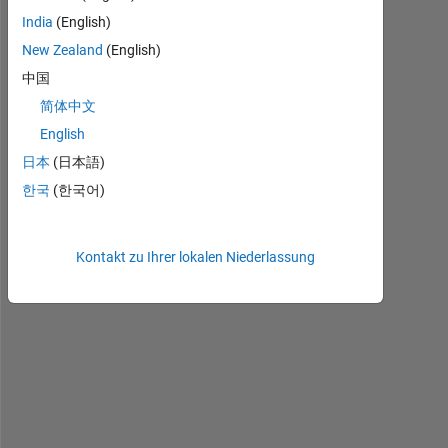
India
(English)
Ältere
New Zealand
(English)
Kommentare
中国
anzeigen
简体中文
English
日本
(日本語)
w
한국
(한국어)
h
y  
a
Kontakt zu Ihrer lokalen Niederlassung
m 
g
e
t
t
i
n
g 
t