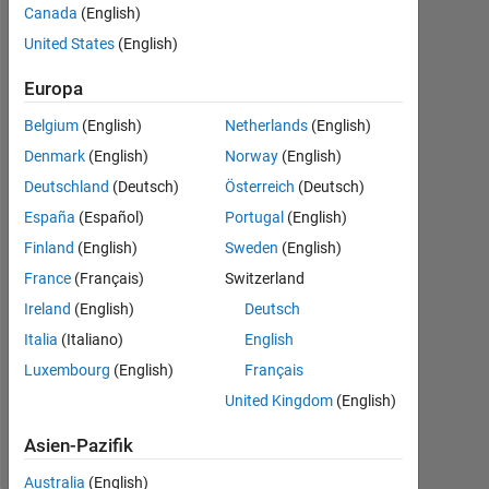
or
Canada
(English)
logical
United States
(English)
values?
Europa
Belgium
(English)
Netherlands
(English)
Deepesh
Denmark
(English)
Norway
(English)
Kumar
Deutschland
(Deutsch)
Österreich
(Deutsch)
Gupta
3
España
(Español)
Portugal
(English)
Okt.
Finland
(English)
Sweden
(English)
2021
France
(Français)
Switzerland
0
Antworten
Ireland
(English)
Deutsch
Italia
(Italiano)
English
Aktualisiert
Luxembourg
(English)
Français
3 Okt. 2021
United Kingdom
(English)
4
Ansichten
Asien-Pazifik
(30 Tage)
Australia
(English)