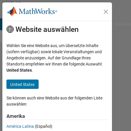
Weiter zum Inhalt
MATLAB
Answers
B Answers
File Exchange
Cody
AI Chat Playground
Diskussi
Website auswählen
Wählen Sie eine Website aus, um übersetzte Inhalte
(sofern verfügbar) sowie lokale Veranstaltungen und
Index in
Angebote anzuzeigen. Auf der Grundlage Ihres
Standorts empfehlen wir Ihnen die folgende Auswahl:
position
United States
.
1 is
invalid.
United States
Array
Sie können auch eine Website aus der folgenden Liste
indices
auswählen:
must be
Amerika
positive
integers
América Latina
(Español)