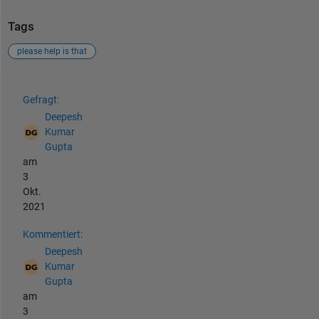
Tags
please help is that
Siehe auch
Gefragt:
Deepesh
Kumar
Gupta
am
3
Okt.
2021
Kommentiert:
Deepesh
Kumar
Gupta
am
3