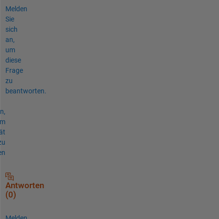
Melden
Sie
sich
an,
um
diese
Frage
zu
beantworten.
n,
um
ät
zu
en
Antworten
(0)
Melden