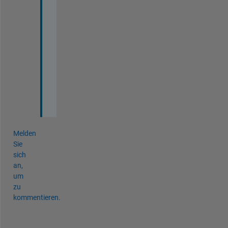
u
r 
e
f
f
o
r
t
s
.
Melden
Sie
sich
an,
um
zu
kommentieren.