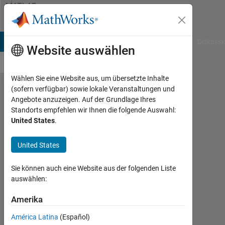
Weiter zum Inhalt
MATLAB
Answers
B Answers
File Exchange
Cody
AI Chat Playground
Diskussi
Website auswählen
Wählen Sie eine Website aus, um übersetzte Inhalte
(sofern verfügbar) sowie lokale Veranstaltungen und
Finding
Angebote anzuzeigen. Auf der Grundlage Ihres
Standorts empfehlen wir Ihnen die folgende Auswahl:
approximate
United States
.
real solution
to a
United States
equation
Sie können auch eine Website aus der folgenden Liste
auswählen:
Vinit
Nagda
Amerika
22
América Latina
(Español)
Sep.