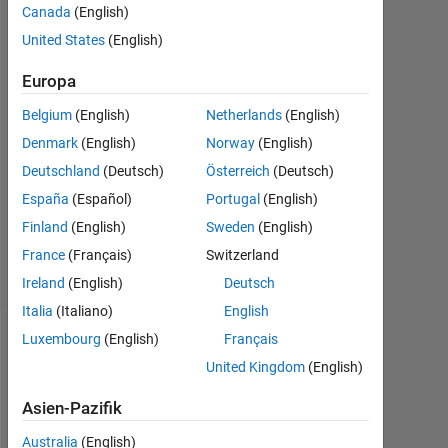
Canada
(English)
2021
1
United States
(English)
Antwort
Europa
Antwort
Belgium
(English)
Netherlands
(English)
akzeptiert
Denmark
(English)
Norway
(English)
Aktualisiert
Deutschland
(Deutsch)
Österreich
(Deutsch)
22 Sep.
España
(Español)
Portugal
(English)
2021
Finland
(English)
Sweden
(English)
7
France
(Français)
Switzerland
Ansichten
(30 Tage)
Ireland
(English)
Deutsch
Italia
(Italiano)
English
Luxembourg
(English)
Français
Ältere
United Kingdom
(English)
Kommentare
anzeigen
Asien-Pazifik
Australia
(English)