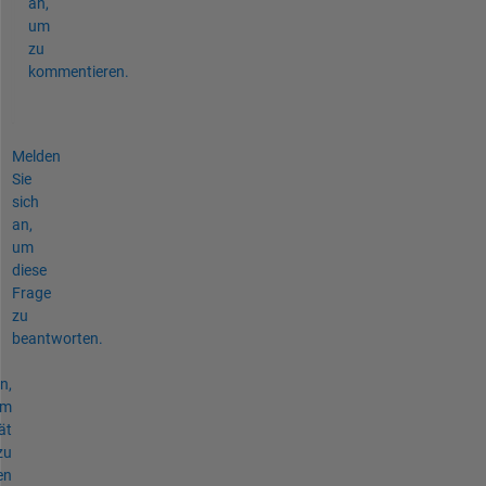
an,
um
zu
kommentieren.
Melden
Sie
sich
an,
um
diese
Frage
zu
beantworten.
n,
um
ät
zu
en