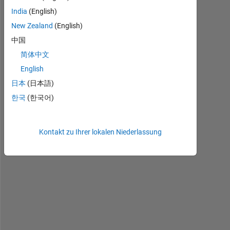
India
(English)
C
New Zealand
(English)
a
中国
n 
简体中文
a
n
English
y
日本
(日本語)
o
한국
(한국어)
n
e 
p
l
Kontakt zu Ihrer lokalen Niederlassung
e
a
s
e 
h
e
l
p 
m