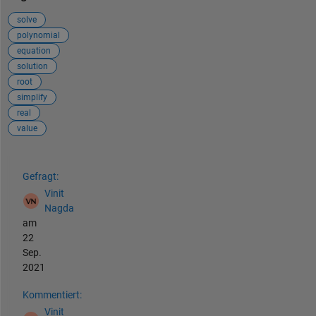
solve
polynomial
equation
solution
root
simplify
real
value
Siehe auch
Gefragt:
Vinit
Nagda
am
22
Sep.
2021
Kommentiert:
Vinit