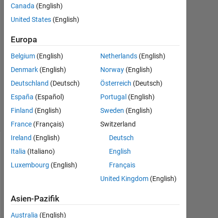
Canada
(English)
Sep.
United States
(English)
2021
1
Europa
Antwort
Belgium
(English)
Netherlands
(English)
Aktualisiert
Denmark
(English)
Norway
(English)
20 Sep.
Deutschland
(Deutsch)
Österreich
(Deutsch)
2021
9
España
(Español)
Portugal
(English)
Ansichten
Finland
(English)
Sweden
(English)
(30 Tage)
France
(Français)
Switzerland
Ireland
(English)
Deutsch
Italia
(Italiano)
English
Ältere
Kommentare
Luxembourg
(English)
Français
anzeigen
United Kingdom
(English)
Asien-Pazifik
Australia
(English)