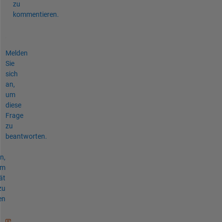
zu
kommentieren.
Melden
Sie
sich
an,
um
diese
Frage
zu
beantworten.
n,
um
ät
zu
en