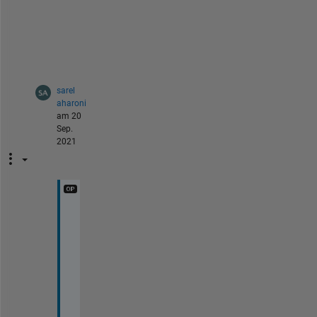
h 
N
a
N
?
sarel
aharoni
am 20
Sep.
2021
H
e
y 
Y
e
s
, 