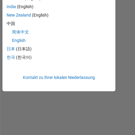
H
India
(English)
e
y 
New Zealand
(English)
i 
中国
h
简体中文
a
d 
English
b
日本
(日本語)
i
한국
(한국어)
n
a
r
Kontakt zu Ihrer lokalen Niederlassung
y 
m
a
p 
o
f 
a
p
h
e