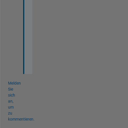
e 
n
a
n 
a
s 
b
l
a
c
k
Melden
Sie
sich
an,
um
zu
kommentieren.