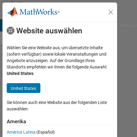
Weiter zum Inhalt
MATLAB
Answers
B Answers
File Exchange
Cody
AI Chat Playground
Diskussi
Website auswählen
Wählen Sie eine Website aus, um übersetzte Inhalte
(sofern verfügbar) sowie lokale Veranstaltungen und
Plot
Angebote anzuzeigen. Auf der Grundlage Ihres
Standorts empfehlen wir Ihnen die folgende Auswahl:
part of
United States
.
sphere
by
United States
binary
Sie können auch eine Website aus der folgenden Liste
map.
auswählen:
Amerika
sarel
aharoni
América Latina
(Español)
18