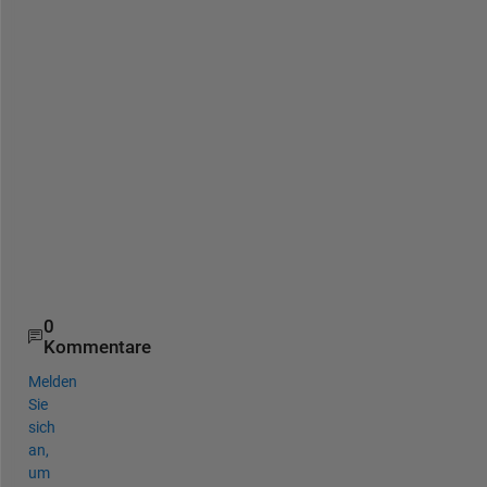
e 
i
t 
b
i
n
a
r
y 
m
a
p
)
0
Kommentare
Melden
Sie
sich
an,
um