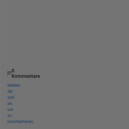
e
l
p
.
R
o
b
i
n
0
Kommentare
Melden
Sie
sich
an,
um
zu
kommentieren.