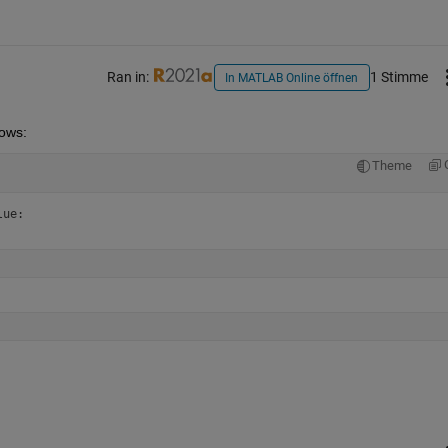
Ran in:
1 Stimme
In MATLAB Online öffnen
lows:
Theme
lue: