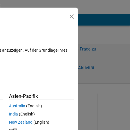
hen
Mehr
Melden Sie sich an, um diese Frage zu
e anzuzeigen. Auf der Grundlage Ihres
beantworten.
Weiterleiten
Anmelden, um Aktivität
zu verfolgen
Asien-Pazifik
Gefragt:
Australia
(English)
Matthew Carragher
India
(English)
am 12 Sep. 2021
 
New Zealand
(English)
Kommentiert: