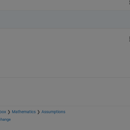
box
Mathematics
Assumptions
xchange