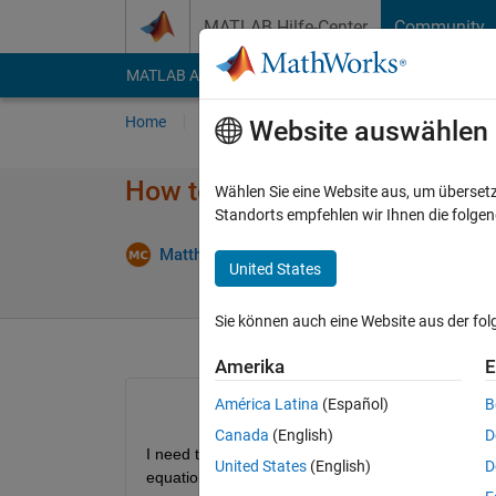
Weiter zum Inhalt
MATLAB Hilfe-Center
Community
MATLAB Answers
File Exchange
Cody
AI Cha
Home
Fragen
Antworten
Durchsuchen
Website auswählen
How to assign a variable base
Wählen Sie eine Website aus, um überset
Standorts empfehlen wir Ihnen die folge
Matthew Carragher
12 Sep. 2021
1 Antwor
United States
Sie können auch eine Website aus der fo
Amerika
E
América Latina
(Español)
B
Canada
(English)
D
I need to update certain material properties as a
United States
(English)
D
equations that relate the values of the properties 