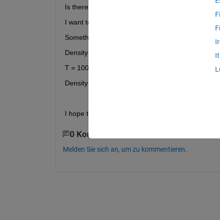
E
Is there a way to store an equation of a single va
F
I want to be able to define the equation at the st
F
Something along the lines of:
I
Density_equation = x^2 + 2x + 10
I
T = 1000
L
Density = Density_equation(T)
I hope this makes sense, I am having trouble artic
0 Kommentare
Melden Sie sich an, um zu kommentieren.