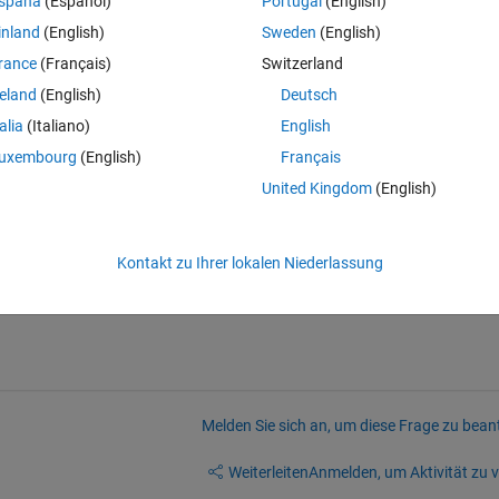
spaña
(Español)
Portugal
(English)
riable, then use that equation to determine the value for a new variable?
inland
(English)
Sweden
(English)
art of the code and use that equation to determine the new property.
rance
(Français)
Switzerland
reland
(English)
Deutsch
talia
(Italiano)
English
uxembourg
(English)
Français
United Kingdom
(English)
ulating my question.
Kontakt zu Ihrer lokalen Niederlassung
Melden Sie sich an, um diese Frage zu bean
Weiterleiten
Anmelden, um Aktivität zu v