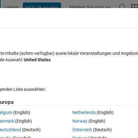
Lernen
Melden Sie sich an
MATLAB erhalten
t Playground
Diskussionen
Wettbewerbe
Blogs
Veröffentlic
FAQs zu MATLAB
Mehr
d on an equation?
zte Inhalte (sofern verfügbar) sowie lokale Veranstaltungen und Angebot
nde Auswahl:
United States
.
Aktualisiert 13 Sep. 2021
t
5 Ansichten (30 Tage)
lgenden Liste auswählen:
uropa
elgium
(English)
Netherlands
(English)
0 Stimmen
enmark
(English)
Norway
(English)
 system cools. The properties are dependant on temperature, and I have
eutschland
(Deutsch)
Österreich
(Deutsch)
to temperature.