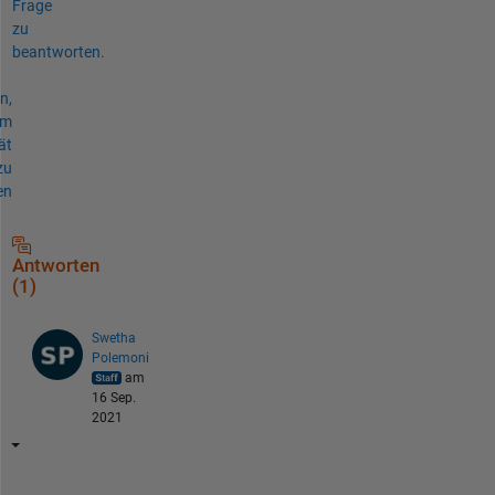
Frage
zu
beantworten.
n,
um
ät
zu
en
Antworten
(1)
Swetha
Polemoni
am
16 Sep.
2021