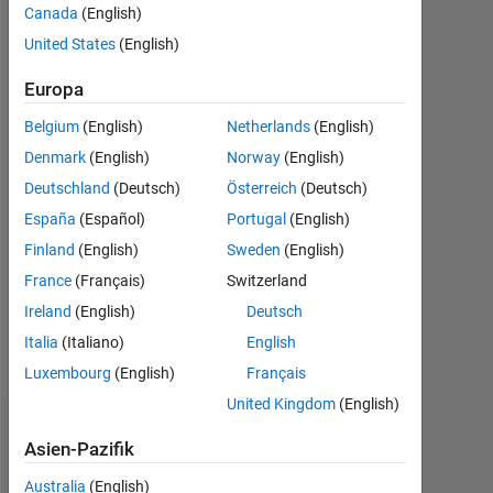
Canada
(English)
United States
(English)
Leena
Joag
Europa
9
Sep.
Belgium
(English)
Netherlands
(English)
2021
Denmark
(English)
Norway
(English)
1
Deutschland
(Deutsch)
Österreich
(Deutsch)
Antwort
España
(Español)
Portugal
(English)
Aktualisiert
Finland
(English)
Sweden
(English)
16 Sep.
France
(Français)
Switzerland
2021
Ireland
(English)
Deutsch
12
Ansichten
Italia
(Italiano)
English
(30 Tage)
Luxembourg
(English)
Français
United Kingdom
(English)
Asien-Pazifik
Australia
(English)