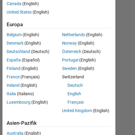
the code
Canada
(English)
should be
United States
(English)
considered
Europa
Belgium
(English)
Netherlands
(English)
Rajat
Denmark
(English)
Norway
(English)
Powade
Deutschland
(Deutsch)
Österreich
(Deutsch)
6
Sep.
España
(Español)
Portugal
(English)
2021
Finland
(English)
Sweden
(English)
1
France
(Français)
Switzerland
Antwort
Ireland
(English)
Deutsch
Antwort
Italia
(Italiano)
English
akzeptiert
Luxembourg
(English)
Français
United Kingdom
(English)
Aktualisiert
6 Sep. 2021
Asien-Pazifik
31
Ansichten
Australia
(English)