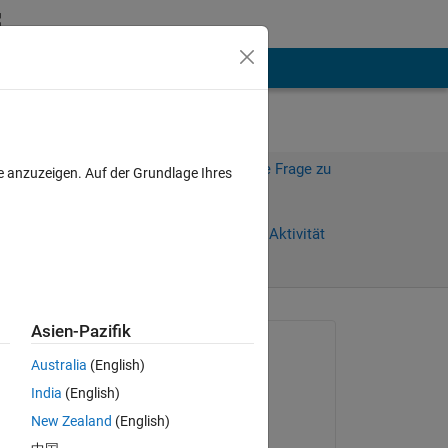
hen
Mehr
Melden Sie sich an, um diese Frage zu
e anzuzeigen. Auf der Grundlage Ihres
beantworten.
Weiterleiten
Anmelden, um Aktivität
zu verfolgen
Asien-Pazifik
Gefragt:
Australia
(English)
Massimo Savazzi
India
(English)
am 25 Aug. 2021
New Zealand
(English)
Kommentiert: