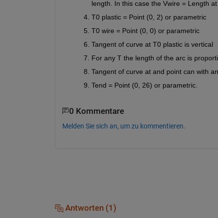
length. In this case the V
wire
 = Length a
T
0 plastic
 = Point (0, 2) or parametric
T
0 wire
 = Point (0, 0) or parametric
Tangent of curve at T
0 plastic
 is vertical 
For any T the length of the arc is proporti
Tangent of curve at and point can with any
T
end
 = Point (0, 26) or parametric.
0 Kommentare
Melden Sie sich an, um zu kommentieren.
Antworten (1)