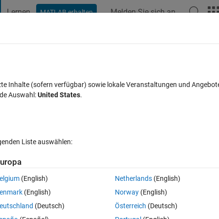
Lernen
Melden Sie sich an
MATLAB erhalten
t Playground
Diskussionen
Wettbewerbe
Blogs
Veröffentlic
FAQs zu MATLAB
Mehr
lem in Matlab
zte Inhalte (sofern verfügbar) sowie lokale Veranstaltungen und Angebot
nde Auswahl:
United States
.
Aktualisiert 25 Aug. 2021
6 Ansichten (30 Tage)
lgenden Liste auswählen:
uropa
elgium
(English)
Netherlands
(English)
0 Stimmen
enmark
(English)
Norway
(English)
eutschland
(Deutsch)
Österreich
(Deutsch)
 anyone can help me :)