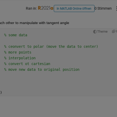
Ran in:
0 Stimmen
In MATLAB Online öffnen
each other to manipulate with tangent angle
Theme
  
% some data
  
% ceonvert to polar (move the data to center)
  
% more points
  
% interpolation
  
% convert ot cartesian
  
% move new data to original position
)