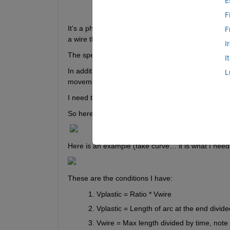
E
F
It’s a physical problem, I have a plastic pipe coming
F
a wire that is coming out below.
I
The speed of the output of the plastic pipe and of 
I
In addition to that there is a point I need the curve
L
movement should be on the X axis.
I need to model how the ending point of the plastic
So here is the starting schema:
Here is an example (fake curve… it is what I need 
These are the conditions I have:
V
plastic
 = Ratio * V
wire
V
plastic
 = Length of arc at the end divide
V
wire
 = Max length divided by time, note t