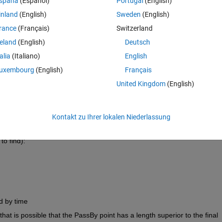
spaña
(Español)
Portugal
(English)
inland
(English)
Sweden
(English)
 out vertically from an inlet. At the same time the end of the pipe is tied
rance
(Français)
Switzerland
reland
(English)
Deutsch
the wire is proportional and fixed: V
plastic
 = Ratio * V
wire
.
talia
(Italiano)
English
 to pass by at a certain time as well as the end point at the end of the 
uxembourg
(English)
Français
United Kingdom
(English)
 tube will evolve through time.
Kontakt zu Ihrer lokalen Niederlassung
to find):
d by time
hat is possible that the PassBy point has a length superior to the final 