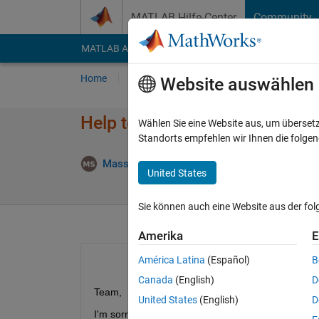
Weiter zum Inhalt
MATLAB Hilfe-Center
Community
MATLAB Answers
File Exchange
Cody
AI Cha
Home
Fragen
Antworten
Durchsuchen
Website auswählen
Help to model a phisical prob
Wählen Sie eine Website aus, um überset
Standorts empfehlen wir Ihnen die folge
Massimo Savazzi
25 Aug. 2021
1 Antwort
United States
Sie können auch eine Website aus der fo
Amerika
E
América Latina
(Español)
B
Canada
(English)
D
Team,
United States
(English)
D
I'm sorry but I'm too rusted to solve this alone. If