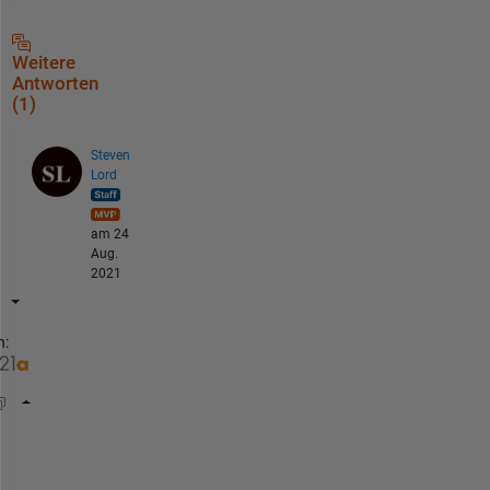
Weitere
Antworten
(1)
Steven
Lord
am 24
Aug.
2021
n:
A = randi(10, [3 3 4])
A = 
A(:,:,1) =
