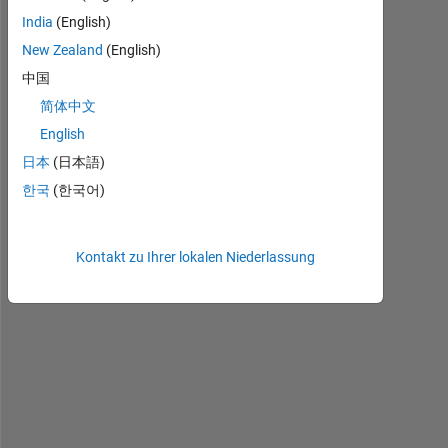
India
(English)
New Zealand
(English)
H
i 
中国
简体中文
I 
English
h
日本
(日本語)
a
v
한국
(한국어)
e 
a 
3
Kontakt zu Ihrer lokalen Niederlassung
-
D 
m
a
t
r
i
x 
o