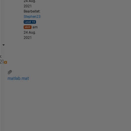
24 Aug.
2021
Bearbeitet:
Stephen23
am
24 Aug.
2021
:
matlab.mat
T
h
e 
s
i
m