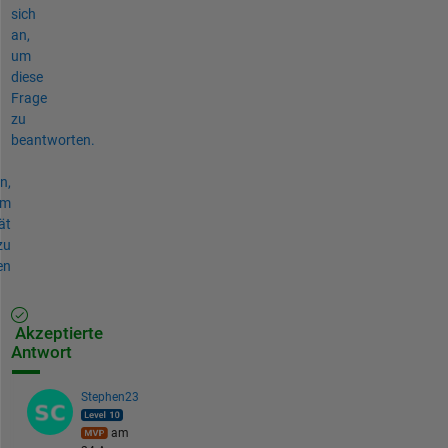
sich
an,
um
diese
Frage
zu
beantworten.
n,
um
ät
zu
en
Akzeptierte
Antwort
Stephen23
am