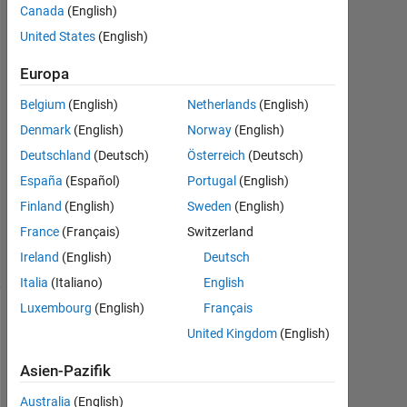
Aug.
Canada
(English)
2021
United States
(English)
2
Antworten
Europa
Antwort
Belgium
(English)
Netherlands
(English)
akzeptiert
Denmark
(English)
Norway
(English)
Deutschland
(Deutsch)
Österreich
(Deutsch)
Aktualisiert
España
(Español)
Portugal
(English)
24 Aug.
2021
Finland
(English)
Sweden
(English)
20
France
(Français)
Switzerland
Ansichten
Ireland
(English)
Deutsch
(30 Tage)
Italia
(Italiano)
English
Luxembourg
(English)
Français
United Kingdom
(English)
Asien-Pazifik
Australia
(English)