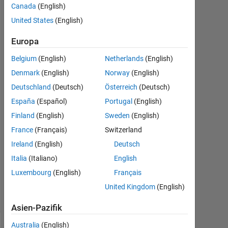
MathWorks
Canada
(English)
Support
United States
(English)
Team
18
Europa
Okt.
Belgium
(English)
Netherlands
(English)
2013
Denmark
(English)
Norway
(English)
1
Antwort
Deutschland
(Deutsch)
Österreich
(Deutsch)
España
(Español)
Portugal
(English)
Antwort
Finland
(English)
Sweden
(English)
akzeptiert
France
(Français)
Switzerland
Aktualisiert
Ireland
(English)
Deutsch
13 Mai
Italia
(Italiano)
English
2026
Luxembourg
(English)
Français
252
Ansichten
United Kingdom
(English)
(30 Tage)
Asien-Pazifik
Australia
(English)