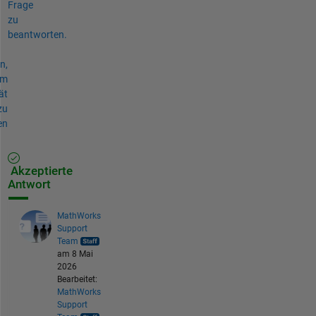
Frage
zu
beantworten.
n,
um
ät
zu
en
Akzeptierte
Antwort
MathWorks
Support
Team
am 8 Mai
2026
Bearbeitet:
MathWorks
Support