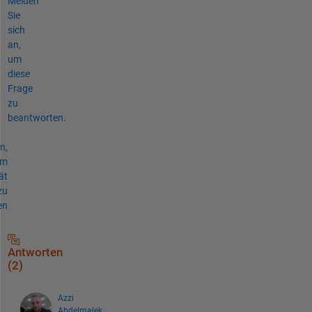
Melden
Sie
sich
an,
um
diese
Frage
zu
beantworten.
n,
um
ät
zu
en
Antworten
(2)
Azzi
Abdelmalek