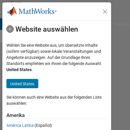
Weiter zum Inhalt
MATLAB
Answers
B Answers
File Exchange
Cody
AI Chat Playground
Diskussi
Website auswählen
Wählen Sie eine Website aus, um übersetzte Inhalte
(sofern verfügbar) sowie lokale Veranstaltungen und
How
Angebote anzuzeigen. Auf der Grundlage Ihres
Standorts empfehlen wir Ihnen die folgende Auswahl:
to
United States
.
divide
x and
United States
y axis
Sie können auch eine Website aus der folgenden Liste
in
auswählen:
graph
Amerika
?
América Latina
(Español)