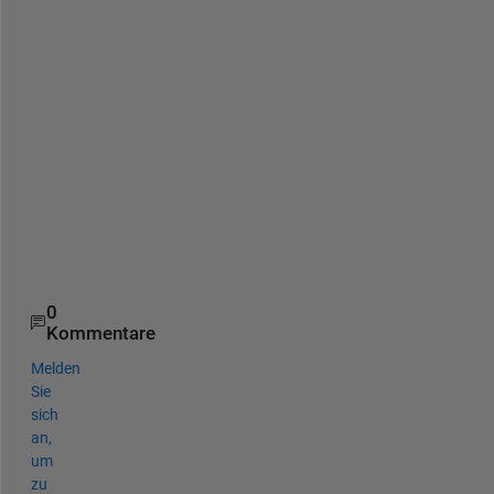
u 
b
e 
c
l
e
a
r
e
r
?
0
Kommentare
Melden
Sie
sich
an,
um
zu