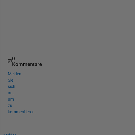
1
/
(
X
,
Y
)
)
0
Kommentare
Melden
Sie
sich
an,
um
zu
kommentieren.