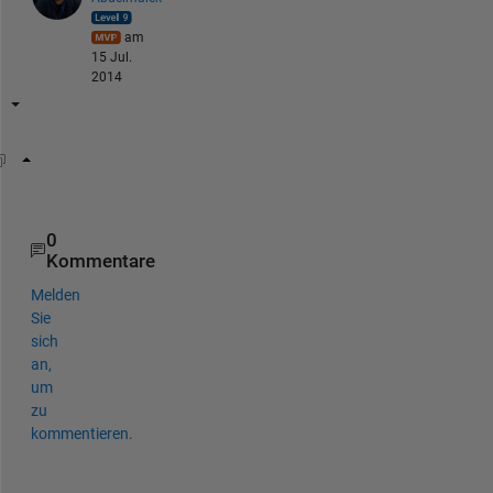
am
15 Jul.
2014
plot(1./x,1./y)
0
Kommentare
Melden
Sie
sich
an,
um
zu
kommentieren.