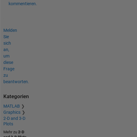
kommentieren.
Melden
Sie
sich
an,
um
diese
Frage
zu
beantworten.
Kategorien
MATLAB
Graphics
2-D and 3-D
Plots
Mehr zu
2-D