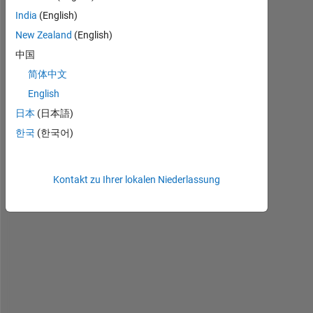
India
(English)
I
New Zealand
(English)
'
中国
m 
简体中文
h
a
English
v
日本
(日本語)
e 
한국
(한국어)
t
h
e 
v
Kontakt zu Ihrer lokalen Niederlassung
a
l
u
e 
o
f 
X 
a
n