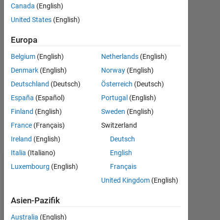
Canada
(English)
Matlab111
15
United States
(English)
Jul.
2014
Europa
2
Belgium
(English)
Netherlands
(English)
Antworten
Denmark
(English)
Norway
(English)
Aktualisiert
Deutschland
(Deutsch)
Österreich
(Deutsch)
15 Jul.
España
(Español)
Portugal
(English)
2014
Finland
(English)
Sweden
(English)
5
France
(Français)
Switzerland
Ansichten
(30 Tage)
Ireland
(English)
Deutsch
Italia
(Italiano)
English
Luxembourg
(English)
Français
United Kingdom
(English)
Asien-Pazifik
Australia
(English)