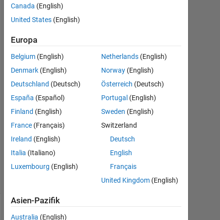
Carlos
Canada
(English)
Batista
United States
(English)
11
Jul.
Europa
2014
Belgium
(English)
Netherlands
(English)
4
Denmark
(English)
Norway
(English)
Antworten
Deutschland
(Deutsch)
Österreich
(Deutsch)
Antwort
España
(Español)
Portugal
(English)
akzeptiert
Finland
(English)
Sweden
(English)
France
(Français)
Switzerland
Aktualisiert
13 Jul.
Ireland
(English)
Deutsch
2014
Italia
(Italiano)
English
22
Luxembourg
(English)
Français
Ansichten
(30 Tage)
United Kingdom
(English)
Asien-Pazifik
Ältere
Australia
(English)