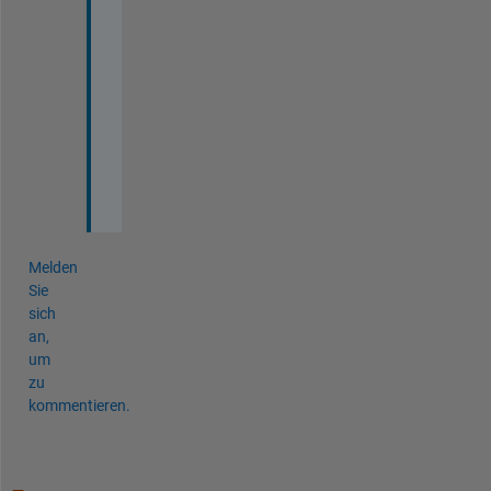
x
. 
H
o
w 
d
o 
I
?
Melden
Sie
sich
an,
um
zu
kommentieren.