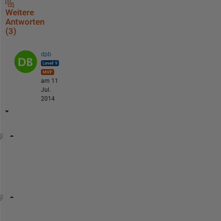
Weitere
Antworten
(3)
dpb
am 11
Jul.
2014
a=a(a~=2);
o
r
a(a==2)=[];