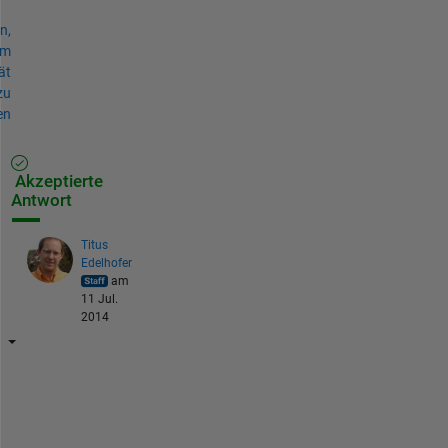
n,
um
ät
zu
en
Akzeptierte
Antwort
Titus
Edelhofer
am
11 Jul.
2014
Y
o