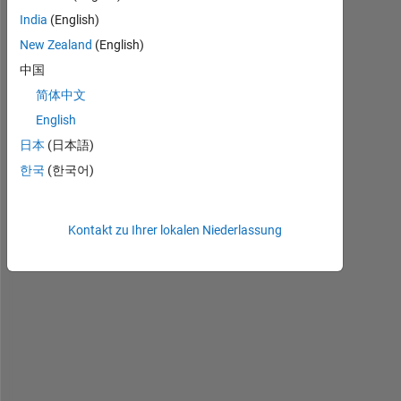
Kommentare
India
(English)
anzeigen
New Zealand
(English)
中国
简体中文
H
English
o
日本
(日本語)
w 
한국
(한국어)
d
e
c
Kontakt zu Ihrer lokalen Niederlassung
l
a
r
e 
f
o
r 
t
h
e 