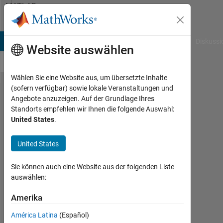
Weiter zum Inhalt
MATLAB
Answers
B Answers
File Exchange
Cody
AI Chat Playground
Diskussi
Website auswählen
Wählen Sie eine Website aus, um übersetzte Inhalte
(sofern verfügbar) sowie lokale Veranstaltungen und
How declare
Angebote anzuzeigen. Auf der Grundlage Ihres
Standorts empfehlen wir Ihnen die folgende Auswahl:
for the
United States
.
matlab
matrix that
United States
an value
Sie können auch eine Website aus der folgenden Liste
don't is
auswählen:
considerable
Amerika
??
América Latina
(Español)