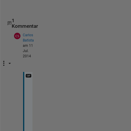
o
s
1
Kommentar
Carlos
Batista
am 11
Jul.
2014
I 
h
a
v
e 
a 
e
x