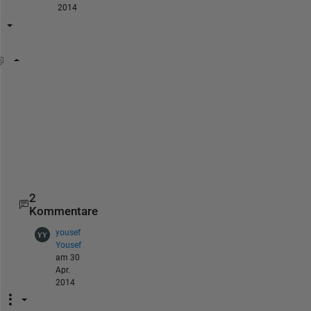
2014
if 
w(i) == 1
  do 
somehing
elseif 
q(i) == 1
  do 
some thing
else
  do 
somthing
end
2
Kommentare
yousef
Yousef
am 30
Apr.
2014