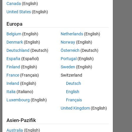
yousef
Canada
(English)
Yousef
United States
(English)
30
Apr.
Europa
2014
Belgium
(English)
Netherlands
(English)
2
Denmark
(English)
Norway
(English)
Antworten
Deutschland
(Deutsch)
Österreich
(Deutsch)
Antwort
España
(Español)
Portugal
(English)
akzeptiert
Finland
(English)
Sweden
(English)
France
(Français)
Switzerland
Aktualisiert
1 Mai 2014
Ireland
(English)
Deutsch
5
Italia
(Italiano)
English
Ansichten
Luxembourg
(English)
Français
(30 Tage)
United Kingdom
(English)
Asien-Pazifik
Australia
(English)