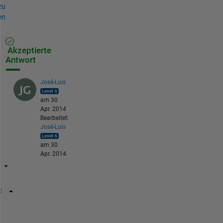
zu
en
Akzeptierte
Antwort
José-Luis
am 30
Apr. 2014
Bearbeitet:
José-Luis
am 30
Apr. 2014
for 
ii = 1:numel(w)
if 
(w(ii) == 1)
%stuff