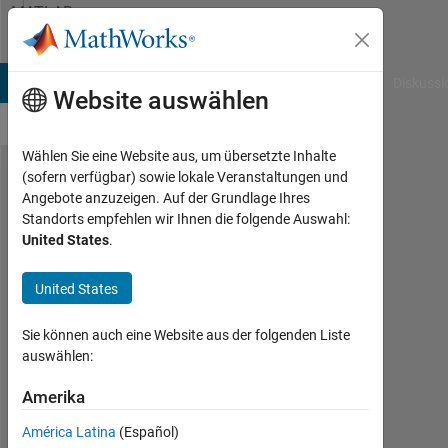
Weiter zum Inhalt
MATLAB
Answers
B Answers
File Exchange
Cody
AI Chat Playground
Diskussi
Website auswählen
Wählen Sie eine Website aus, um übersetzte Inhalte
(sofern verfügbar) sowie lokale Veranstaltungen und
What is
Angebote anzuzeigen. Auf der Grundlage Ihres
Standorts empfehlen wir Ihnen die folgende Auswahl:
the best
United States
.
way to
execute 2
United States
if
Sie können auch eine Website aus der folgenden Liste
conditions
auswählen:
in
Amerika
MATLAB
América Latina
(Español)