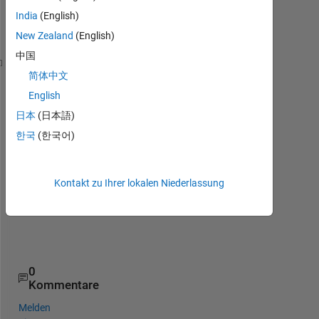
India
(English)
New Zealand
(English)
中国
assume 
w=[1 2 2 2]
简体中文
       q=[2 1 1 1]
English
if 
w(i)==1 
日本
(日本語)
do 
somehing
else 
한국
(한국어)
look 
to q(i)
if 
q(i)==1
do 
some thing
Kontakt zu Ihrer lokalen Niederlassung
else
do 
somthing
end 
end
0
Kommentare
Melden