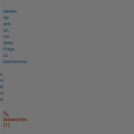
Melden
Sie
sich
an,
um
diese
Frage
zu
beantworten.
n,
um
ät
zu
en
Antworten
(1)