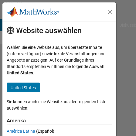
Weiter zum Inhalt
MATLAB
Answers
B Answers
File Exchange
Cody
AI Chat Playground
Diskussi
Website auswählen
Wählen Sie eine Website aus, um übersetzte Inhalte
(sofern verfügbar) sowie lokale Veranstaltungen und
Get
Angebote anzuzeigen. Auf der Grundlage Ihres
Standorts empfehlen wir Ihnen die folgende Auswahl:
angle of
United States
.
voltage
for
United States
three
Sie können auch eine Website aus der folgenden Liste
phase
auswählen:
systems
Amerika
with
simulink
América Latina
(Español)