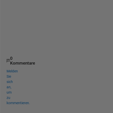
n
.
T
h
a
n
k
s
0
Kommentare
Melden
Sie
sich
an,
um
zu
kommentieren.