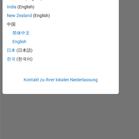
India
(English)
New Zealand
(English)
H
中国
e
简体中文
l
l
English
o 
日本
(日本語)
I 
한국
(한국어)
n
e
e
Kontakt zu Ihrer lokalen Niederlassung
d 
t
o 
g
e
t 
t
h
e 