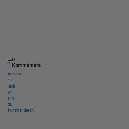
t
a
n
d
i
n
g
.
0
Kommentare
Melden
Sie
sich
an,
um
zu
kommentieren.