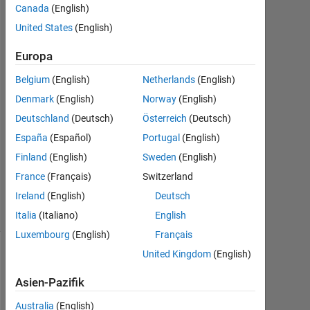
Canada
(English)
United States
(English)
William
Europa
12
Apr.
Belgium
(English)
Netherlands
(English)
2014
Denmark
(English)
Norway
(English)
1
Deutschland
(Deutsch)
Österreich
(Deutsch)
Antwort
España
(Español)
Portugal
(English)
Aktualisiert
Finland
(English)
Sweden
(English)
1 Dez. 2020
France
(Français)
Switzerland
24
Ireland
(English)
Deutsch
Ansichten
(30 Tage)
Italia
(Italiano)
English
Luxembourg
(English)
Français
United Kingdom
(English)
Asien-Pazifik
Australia
(English)