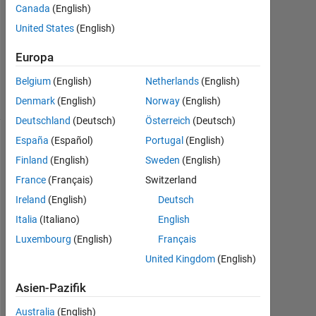
Antwort
Canada
(English)
United States
(English)
Aktualisiert
4 Apr. 2014
Europa
10
Belgium
(English)
Netherlands
(English)
Ansichten
(30 Tage)
Denmark
(English)
Norway
(English)
Deutschland
(Deutsch)
Österreich
(Deutsch)
España
(Español)
Portugal
(English)
Finland
(English)
Sweden
(English)
France
(Français)
Switzerland
Ireland
(English)
Deutsch
Italia
(Italiano)
English
Luxembourg
(English)
Français
H
United Kingdom
(English)
e
y 
Asien-Pazifik
t
h
Australia
(English)