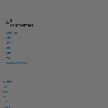
i
)
)
0
Kommentare
Melden
Sie
sich
an,
um
zu
kommentieren.
Melden
Sie
sich
an,
um
diese