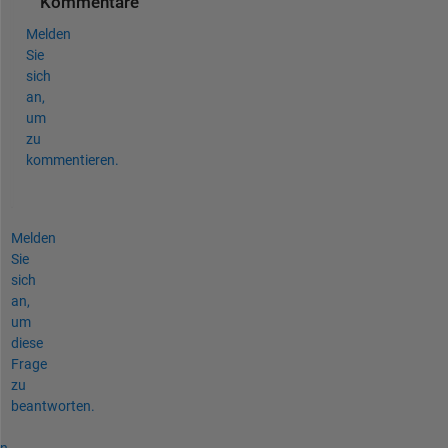
Kommentare
Melden
Sie
sich
an,
um
zu
kommentieren.
Melden
Sie
sich
an,
um
diese
Frage
zu
beantworten.
n,