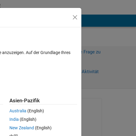
hen
Mehr
Melden Sie sich an, um diese Frage zu
e anzuzeigen. Auf der Grundlage Ihres
beantworten.
Weiterleiten
Anmelden, um Aktivität
zu verfolgen
Asien-Pazifik
anzeigen
Gefragt:
Australia
(English)
satendra kumar
India
(English)
am 23 Feb. 2014
e 
New Zealand
(English)
l 
Kommentiert: