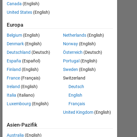
4
Canada
(English)
Ansichten
United States
(English)
(30 Tage)
Europa
Belgium
(English)
Netherlands
(English)
Ältere
Kommentare
Denmark
(English)
Norway
(English)
anzeigen
Deutschland
(Deutsch)
Österreich
(Deutsch)
España
(Español)
Portugal
(English)
Finland
(English)
Sweden
(English)
France
(Français)
Switzerland
H
e
Ireland
(English)
Deutsch
l
Italia
(Italiano)
English
l
Luxembourg
(English)
Français
o 
c
United Kingdom
(English)
o
m
Asien-Pazifik
m
Australia
(English)
u