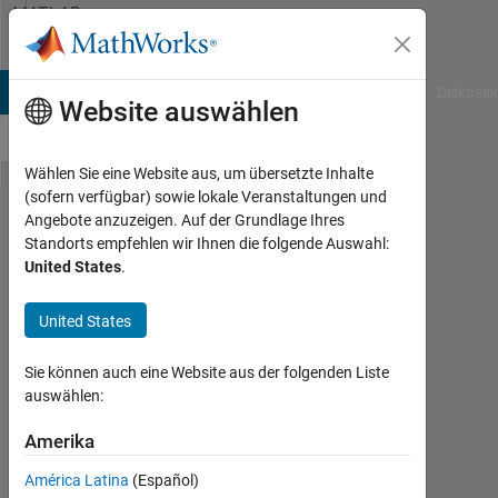
Weiter zum Inhalt
MATLAB
Answers
B Answers
File Exchange
Cody
AI Chat Playground
Diskussi
Website auswählen
Wählen Sie eine Website aus, um übersetzte Inhalte
(sofern verfügbar) sowie lokale Veranstaltungen und
How do I
Angebote anzuzeigen. Auf der Grundlage Ihres
Standorts empfehlen wir Ihnen die folgende Auswahl:
export a
United States
.
cell array
containing
United States
double
Sie können auch eine Website aus der folgenden Liste
arrays
auswählen:
into an
Amerika
ASCII-file
format?
América Latina
(Español)