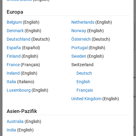
See Also
Europa
Belgium
(English)
Netherlands
(English)
Denmark
(English)
Norway
(English)
Deutschland
(Deutsch)
Österreich
(Deutsch)
España
(Español)
Portugal
(English)
Finland
(English)
Sweden
(English)
France
(Français)
Switzerland
References
Ireland
(English)
Deutsch
[1] ISO 3888-1: 2018.
Passenger cars — Test track for a severe lane-
Italia
(Italiano)
English
change manoeuvre
.
Luxembourg
(English)
Français
[2] ISO 3888-2: 2011.
Passenger cars — Test track for a severe lane-
United Kingdom
(English)
change manoeuvre
.
Asien-Pazifik
See Also
Australia
(English)
Predictive Driver
|
Mapped SI Engine
|
Simulation 3D Terrain Sensor
India
(English)
|
3D Engine