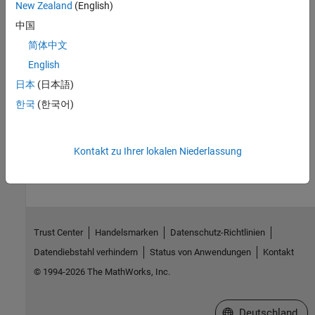
New Zealand
(English)
Topics
中国
简体中文
Send and Receive Double-Lane Change Scene Data
English
Yaw Stability on Varying Road Surfaces
日本
(日本語)
Coordinate Systems in Vehicle Dynamics Blockset
한국
(한국어)
Simulation Data Inspector
How useful was this information?
Kontakt zu Ihrer lokalen Niederlassung
Trust Center
Handelsmarken
Datenschutz-Richtlinien
Datendiebstahl verhindern
Status von Anwendungen
Kontakt
© 1994-2026 The MathWorks, Inc.
Website auswählen
Deutschland