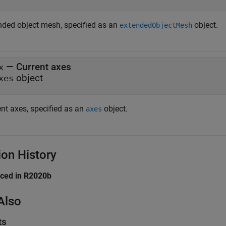
nded object mesh, specified as an
object.
extendedObjectMesh
—
Current axes
x
object
xes
ent axes, specified as an
object.
axes
ion History
uced in R2020b
Also
ts