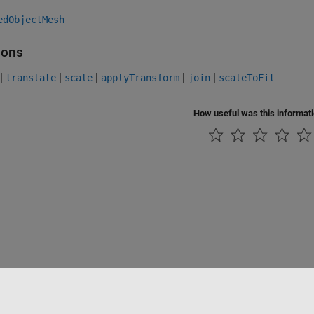
edObjectMesh
ions
|
|
|
|
|
translate
scale
applyTransform
join
scaleToFit
How useful was this informat