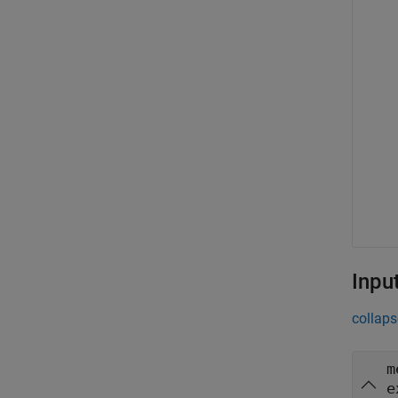
Inpu
collaps
m
e