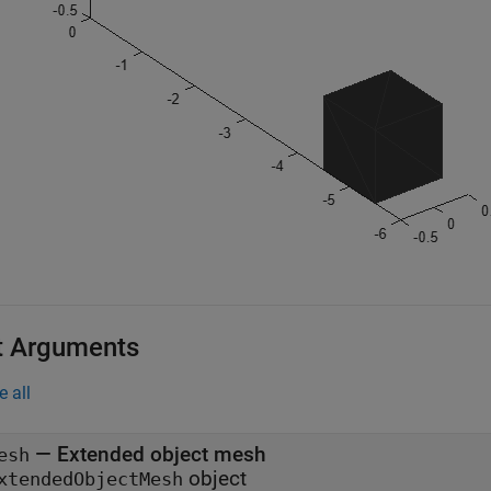
t Arguments
e all
—
Extended object mesh
esh
object
xtendedObjectMesh