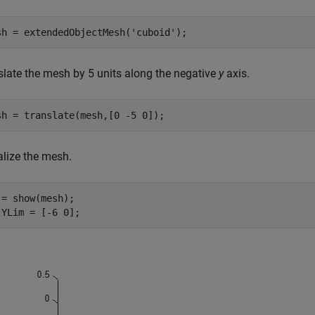
sh = extendedObjectMesh(
'cuboid'
);
slate the mesh by 5 units along the negative
y
axis.
sh = translate(mesh,[0 -5 0]);
alize the mesh.
 = show(mesh);

.YLim = [-6 0];