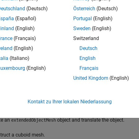
Deutschland
(Deutsch)
Österreich
(Deutsch)
e
España
(Español)
Portugal
(English)
inland
(English)
Sweden
(English)
displays the object mesh as a patch on the axes
.
,
)
ax
esh
ax
rance
(Français)
Switzerland
optionally returns the handle to the axes where the me
ow(
)
mesh
reland
(English)
Deutsch
talia
(Italiano)
English
mples
Luxembourg
(English)
Français
e all
United Kingdom
(English)
reate and Translate Cuboid Mesh
Kontakt zu Ihrer lokalen Niederlassung
te an
object and translate the object.
extendedObjectMesh
truct a cuboid mesh.