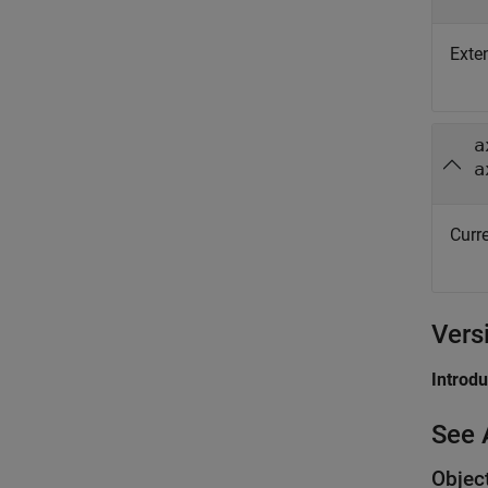
Exte
a
a
Curr
Vers
Introd
See 
Objec