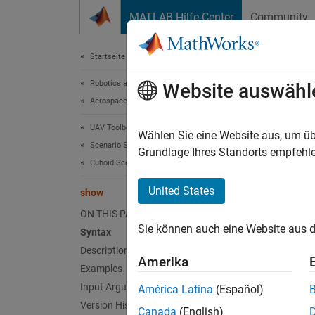
Weiter zum Inhalt
MATLAB Hilfe-Center
Community
Document
Startseite der Dokumentation
Robotics and Autonomous Systems
sho
Website auswähl
Aerospace and Defense
UAV Toolbox
Display
Wählen Sie eine Website aus, um üb
Scenario Simulation
Grundlage Ihres Standorts empfehle
Cuboid Scenario Simulation
collaps
Synt
United States
show
ON THIS PAGE
show(m
Sie können auch eine Website aus d
Syntax
show(m
Description
ax = s
Amerika
Desc
Examples
Input Arguments
América Latina
(Español)
show(
m
Version History
Canada
(English)
creates