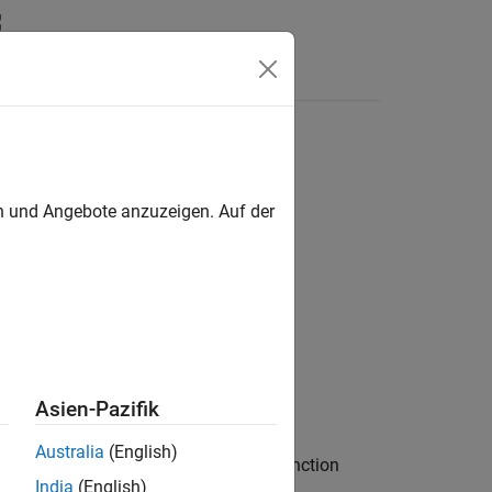
Videos
Answers
en und Angebote anzuzeigen. Auf der
Asien-Pazifik
Australia
(English)
xes. If there are no active axes, the function
India
(English)