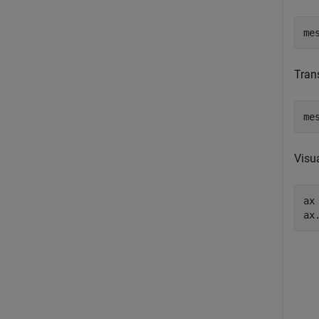
me
Tran
me
Visu
ax
ax