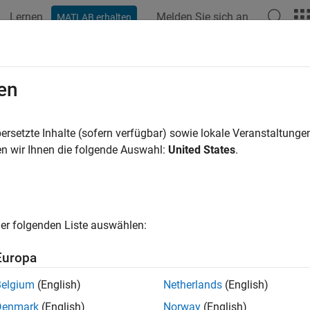
Lernen
Melden Sie sich an
MATLAB erhalten
ation
Examples
Functions
Blocks
Apps
Scenes
en
wo object meshes
ersetzte Inhalte (sofern verfügbar) sowie lokale Veranstaltung
n wir Ihnen die folgende Auswahl:
United States
.
e all in page
ax
Mesh = join(mesh1,mesh2)
er folgenden Liste auswählen:
ription
Europa
joins the object meshes
and
= join(
,
)
mesh1
mes
esh
mesh1
mesh2
.
Belgium
(English)
Netherlands
(English)
Denmark
(English)
Norway
(English)
e