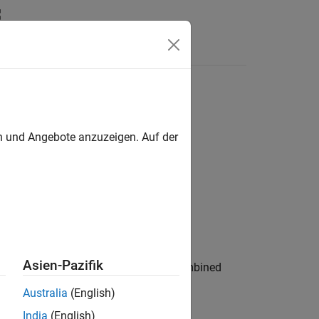
Videos
Answers
en und Angebote anzuzeigen. Auf der
Asien-Pazifik
and returns
with the combined
h2
joinedMesh
Australia
(English)
India
(English)