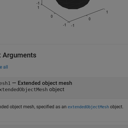
t Arguments
e all
—
Extended object mesh
esh1
object
xtendedObjectMesh
nded object mesh, specified as an
object.
extendedObjectMesh