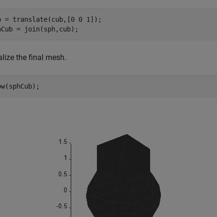
b = translate(cub,[0 0 1]);

hCub = join(sph,cub);
lize the final mesh.
ow(sphCub);