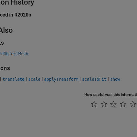
ion History
uced in R2020b
Also
ts
edObjectMesh
ions
|
|
|
|
|
translate
scale
applyTransform
scaleToFit
show
How useful was this informat