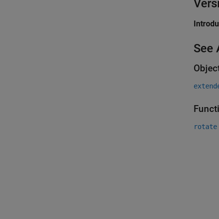
Vers
Introd
See 
Objec
extend
Funct
rotate