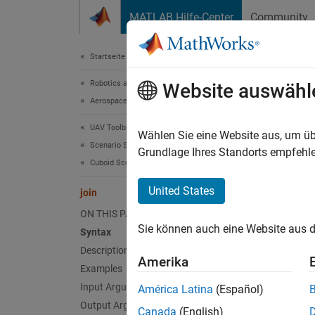
Weiter zum Inhalt
MATLAB Hilfe-Center
Community
Document
Startseite der Dokumentation
Robotics and Autonomous Systems
join
Website auswähl
Aerospace and Defense
UAV Toolbox
Join t
Wählen Sie eine Website aus, um üb
Scenario Simulation
Grundlage Ihres Standorts empfehle
Cuboid Scenario Simulation
collaps
Synt
United States
join
ON THIS PAGE
joined
Sie können auch eine Website aus d
Desc
Syntax
Description
Amerika
joinedM
Examples
objects
Input Arguments
América Latina
(Español)
Output Arguments
Canada
(English)
exampl