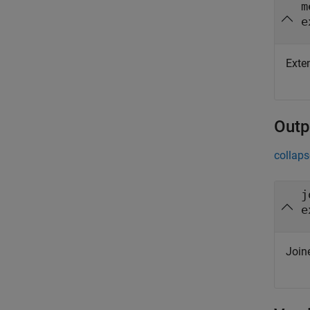
m
e
Exte
Outp
collaps
j
e
Join