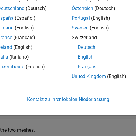
Deutschland
(Deutsch)
Österreich
(Deutsch)
mples
España
(Español)
Portugal
(English)
e all
inland
(English)
Sweden
(English)
rance
(Français)
Switzerland
reate and Join Two Object Meshes
reland
(English)
Deutsch
talia
(Italiano)
English
Luxembourg
(English)
Français
te
objects and join them together.
extendedObjectMesh
United Kingdom
(English)
truct two meshes of unit dimensions.
Kontakt zu Ihrer lokalen Niederlassung
h = extendedObjectMesh(
'sphere'
);

b = extendedObjectMesh(
'cuboid'
);
 the two meshes.