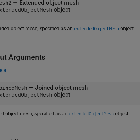
—
Extended object mesh
esh2
object
xtendedObjectMesh
nded object mesh, specified as an
object.
extendedObjectMesh
ut Arguments
e all
— Joined object mesh
oinedMesh
object
xtendedObjectMesh
ed object mesh, specified as an
object.
extendedObjectMesh