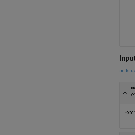
Inpu
collaps
m
e
Exte