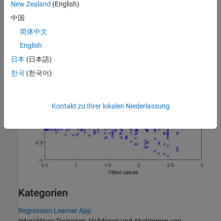
New Zealand
(English)
Interpret Machine Learning Models
中国
简体中文
English
日本
(日本語)
한국
(한국어)
Kontakt zu Ihrer lokalen Niederlassung
Kategorien
Regression Learner App