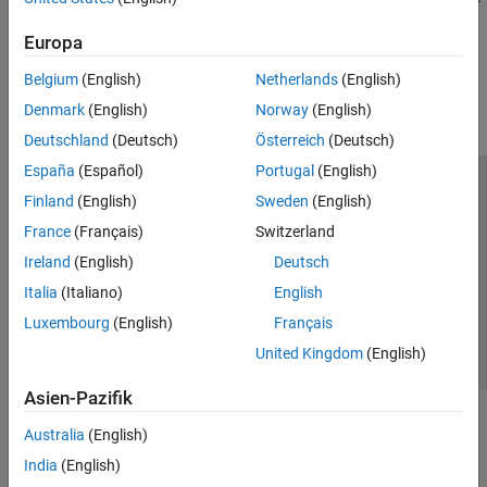
Europa
How useful was this information?
Belgium
(English)
Netherlands
(English)
Denmark
(English)
Norway
(English)
Deutschland
(Deutsch)
Österreich
(Deutsch)
España
(Español)
Portugal
(English)
Trust Center
Handelsmarken
Datenschutz-Richtlinien
Finland
(English)
Sweden
(English)
Datendiebstahl verhindern
Status von Anwendungen
Kontakt
France
(Français)
Switzerland
© 1994-2026 The MathWorks, Inc.
Ireland
(English)
Deutsch
Italia
(Italiano)
English
Website auswählen
Deutschland
Luxembourg
(English)
Français
United Kingdom
(English)
Asien-Pazifik
Australia
(English)
India
(English)