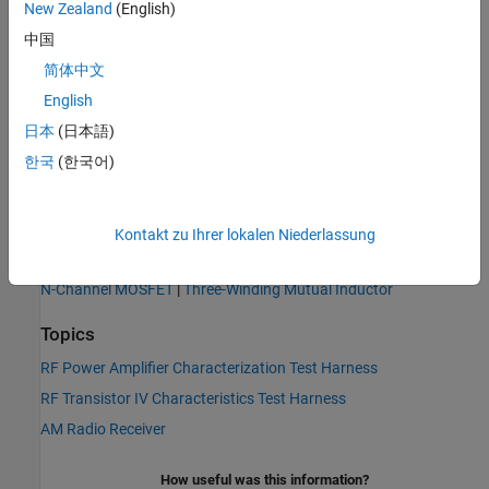
New Zealand
(English)
中国
简体中文
English
日本
(日本語)
한국
(한국어)
Kontakt zu Ihrer lokalen Niederlassung
See Also
N-Channel MOSFET
|
Three-Winding Mutual Inductor
Topics
RF Power Amplifier Characterization Test Harness
RF Transistor IV Characteristics Test Harness
AM Radio Receiver
How useful was this information?