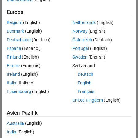
Europa
Belgium
(English)
Netherlands
(English)
Denmark
(English)
Norway
(English)
Deutschland
(Deutsch)
Österreich
(Deutsch)
España
(Español)
Portugal
(English)
Finland
(English)
Sweden
(English)
France
(Français)
Switzerland
Ireland
(English)
Deutsch
Italia
(Italiano)
English
Luxembourg
(English)
Français
Simulation Results from Simscape Logging
United Kingdom
(English)
The plot below shows the load voltage and the drain-source
voltage and current for MOSFET A.
Asien-Pazifik
Australia
(English)
India
(English)