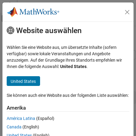
Weiter zum Inhalt
MATLAB Hilfe-Center
Umschaltung für Off-Canvas-Navigation
Website auswählen
Hauptinhalt
Startseite der Dokumentation
Test Objective Block
Verifizierung, Validierung und Tests
Wählen Sie eine Website aus, um übersetzte Inhalte (sofern
verfügbar) sowie lokale Veranstaltungen und Angebote
Simulink Design Verifier
anzuzeigen. Auf der Grundlage Ihres Standorts empfehlen wir
This example shows the use of two custom Test Objective blocks.
Generate Tests
Ihnen die folgende Auswahl:
United States
.
The block "True" forces the output signal to be 2. The block "Edge"
Basics of Test Generation
inside "Masked Objective" specifies that the output signal
United States
transition from 2 to 1.
Test Objective Block
Sie können auch eine Website aus der folgenden Liste auswählen:
open_system(
'sldvdemo_debounce_testobjblks'
Amerika
América Latina
(Español)
Canada
(English)
United States
(English)