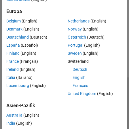
Europa
Belgium
(English)
Netherlands
(English)
Denmark
(English)
Norway
(English)
Deutschland
(Deutsch)
Österreich
(Deutsch)
España
(Español)
Portugal
(English)
How useful was this information?
Finland
(English)
Sweden
(English)
France
(Français)
Switzerland
Ireland
(English)
Deutsch
Italia
(Italiano)
English
Luxembourg
(English)
Français
Trust Center
Handelsmarken
Datenschutz-Richtlinien
United Kingdom
(English)
Datendiebstahl verhindern
Status von Anwendungen
Kontakt
© 1994-2026 The MathWorks, Inc.
Asien-Pazifik
Australia
(English)
Website auswählen
Deutschland
India
(English)