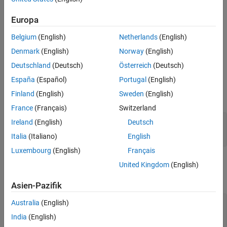
Ports
The String to Enum block generates efficient code for
Parameters
Europa
enumerations by generating a shared function for each
Block Characteristics
enumeration type. For more information on enumerations, see
Extended Capabilities
Belgium
(English)
Netherlands
(English)
Simulink Enumerations
.
Version History
Denmark
(English)
Norway
(English)
Ports
See Also
Deutschland
(Deutsch)
Österreich
(Deutsch)
España
(Español)
Portugal
(English)
Input
Finland
(English)
Sweden
(English)
expand all
France
(Français)
Switzerland
Port_1
—
Input string signal
Ireland
(English)
Deutsch
scalar
Italia
(Italiano)
English
Luxembourg
(English)
Français
Output
United Kingdom
(English)
expand all
Asien-Pazifik
Output 1
—
Enumerated number
Australia
(English)
scalar
India
(English)