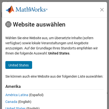
Weiter zum Inhalt
MATLAB Hilfe-Center
Umschaltung für Off-Canvas-Navigation
Website auswählen
Hauptinhalt
Startseite der Dokumentation
String to Enum
Simulink
Wählen Sie eine Website aus, um übersetzte Inhalte (sofern
Simulink Environment Fundamentals
Input string signal to enumerated signal
verfügbar) sowie lokale Veranstaltungen und Angebote
Block Libraries
anzuzeigen. Auf der Grundlage Ihres Standorts empfehlen wir
expand all in page
Ihnen die folgende Auswahl:
United States
.
String
Libraries:
Simulink
United States
Simulink / String
Modeling
Configure Signals, States, and Parameters
Sie können auch eine Website aus der folgenden Liste auswählen:
Description
Data Types
Amerika
The
String To Enum
block converts the input string signal to an
String to Enum
enumerated signal. To use this block, create an enumeration class
América Latina
(Español)
ON THIS PAGE
in the current folder and use that class name in the
Output data
Canada
(English)
type
parameter.
Description
United States
(English)