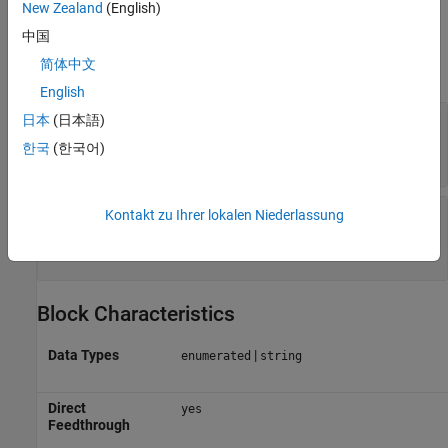
New Zealand
(English)
Parameters
中国
简体中文
expand all
English
Output data type
—
Output data type
日本
(日本語)
(default) |
SlDemoSign
<data type
한국
(한국어)
expression>
Mode
—
Category of data
Kontakt zu Ihrer lokalen Niederlassung
(default) |
Enumerated
<data type
expression>
Block Characteristics
Data Types
|
enumerated
string
Direct
yes
Feedthrough