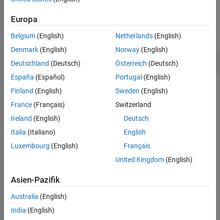
Examples
Europa
collapse all
Belgium
(English)
Netherlands
(English)
Denmark
(English)
Norway
(English)
List Variables in Data Source Workspace
Deutschland
(Deutsch)
Österreich
(Deutsch)
España
(Español)
Portugal
(English)
Add some variables to a data source workspace.
Finland
(English)
Sweden
(English)
France
(Français)
Switzerland
setVariable(sourceWorkspace,
'b'
, 2);

Ireland
(English)
Deutsch
setVariables(sourceWorkspace,[
"c"
"d"
], {3,4});

setVariables(sourceWorkspace,{
'e'
,
'f'
}, {5,6});
Italia
(Italiano)
English
Luxembourg
(English)
Français
Now return that list of variables and store the list in another
United Kingdom
(English)
variable
.
vars
Asien-Pazifik
vars = listVariables(sourceWorkspace);

Australia
(English)
vars
India
(English)