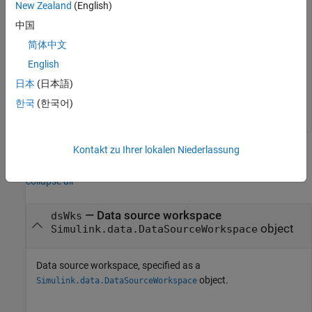
New Zealand
(English)
vars

  5x1 string array

中国
简体中文
    "b"

    "c"

English
    "d"

    "e"

日本
(日本語)
한국
(한국어)
Kontakt zu Ihrer lokalen Niederlassung
Input Arguments
collapse all
—
Data source workspace
dsWks
object
Simulink.data.DataSourceWorkspace
Data source workspace, specified as a
object.
Simulink.data.DataSourceWorkspace