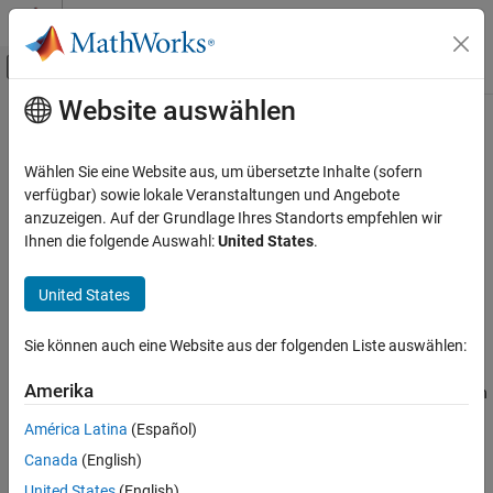
Weiter zum Inhalt
MATLAB Hilfe-Center
Umschaltung für Off-Canvas-Navigation
Website auswählen
Hauptinhalt
Startseite der Dokumentation
listVariables
Simulink
Wählen Sie eine Website aus, um übersetzte Inhalte (sofern
Modeling
List variables in data source workspace
verfügbar) sowie lokale Veranstaltungen und Angebote
Manage Design Data
Since R2022b
anzuzeigen. Auf der Grundlage Ihres Standorts empfehlen wir
collapse all in page
Ihnen die folgende Auswahl:
United States
.
listVariables
Syntax
ON THIS PAGE
United States
Syntax
varNames = listVariables(dsWks)
Description
Sie können auch eine Website aus der folgenden Liste auswählen:
Description
Examples
Amerika
lists the variables contained in
= listVariables(
)
Input Arguments
varNames
dsWks
the data source workspace represented by the
Output Arguments
América Latina
(Español)
object
.
Simulink.data.DataSourceWorkspace
dsWks
Version History
Canada
(English)
See Also
example
United States
(English)