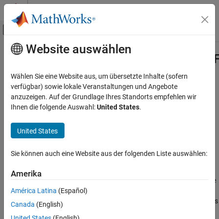
Weiter zum Inhalt
MATLAB Hilfe-Center
Umschaltung für Off-Canvas-Navigation
Website auswählen
Hauptinhalt
Startseite der Dokumentation
Simulink.data.adapters.BaseMatlabF
Class
Simulink
Wählen Sie eine Website aus, um übersetzte Inhalte (sofern
Modeling
verfügbar) sowie lokale Veranstaltungen und Angebote
Manage Design Data
anzuzeigen. Auf der Grundlage Ihres Standorts empfehlen wir
Namespace:
Simulink.data.adapters
Ihnen die folgende Auswahl:
United States
.
Simulink.data.adapters.BaseMatlabFileAdapter
Base class used to define file adapter for reading custom file
Class
United States
formats
ON THIS PAGE
Since R2022b
Description
expand all in page
Sie können auch eine Website aus der folgenden Liste auswählen:
Properties
Description
Methods
Amerika
The
class is the
Simulink.data.adapters.BaseMatlabFileAdapter
Version History
América Latina
(Español)
base class for custom file adapters that the
See Also
function uses to load variables
loadVariablesFromExternalSource
Canada
(English)
from an external source file into a
Simulink.SimulationInput
United States
(English)