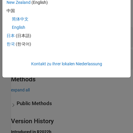
New Zealand
(English)
Properties
中国
expand all
简体中文
English
—
Section of external file
section
日本
(日本語)
adapter name
(default) |
character array
|
string
한국
(한국어)
—
External source file
source
''
(default) |
character array
Kontakt zu Ihrer lokalen Niederlassung
Methods
expand all
Public Methods
Version History
Introduced in R2022b