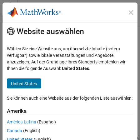
Weiter zum Inhalt
MATLAB Hilfe-Center
Umschaltung für Off-Canvas-Navigation
Website auswählen
Hauptinhalt
Startseite der Dokumentation
open
Simulink
Wählen Sie eine Website aus, um übersetzte Inhalte (sofern
Modeling
Class:
Simulink.data.adapters.BaseMatlabFileAdapter
verfügbar) sowie lokale Veranstaltungen und Angebote
Manage Design Data
Namespace:
Simulink.data.adapters
anzuzeigen. Auf der Grundlage Ihres Standorts empfehlen wir
Ihnen die folgende Auswahl:
United States
.
open
Code that executes when connection to external file is opened
Since R2022b
ON THIS PAGE
United States
expand all in page
Syntax
Syntax
Description
Sie können auch eine Website aus der folgenden Liste auswählen:
Input Arguments
open(adapterObj,sourceFile,section)
Amerika
Version History
Description
See Also
América Latina
(Español)
Canada
(English)
executes when the
open(
,
,
)
adapterObj
sourceFile
section
connection to an external source file is first opened. By default, the
United States
(English)