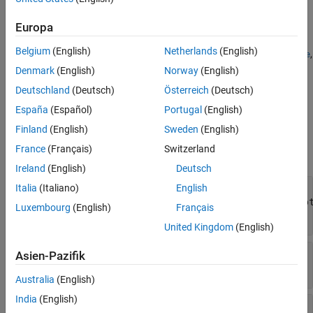
source file and section name are saved as the properties
source
and
in the adapter object.
section
Europa
Belgium
(English)
Netherlands
(English)
Custom file adapters must define behavior for the
,
getAdapterName
, and
methods. In addition, you
getSupportedExtensions
getData
Denmark
(English)
Norway
(English)
can choose to override the
,
,
isSourceValid
supportsReading
Deutschland
(Deutsch)
Österreich
(Deutsch)
,
,
, and
methods.
getSectionNames
getCurrentChecksum
open
close
España
(Español)
Portugal
(English)
Input Arguments
Finland
(English)
Sweden
(English)
France
(Français)
Switzerland
expand all
Ireland
(English)
Deutsch
—
Custom file adapter
Italia
(Italiano)
English
adapterObj
Simulink.data.adapters.BaseMatlabFileAdap
Luxembourg
(English)
Français
subclass object
United Kingdom
(English)
—
External source file
sourceFile
Asien-Pazifik
character array
|
string
Australia
(English)
India
(English)
—
Section of external source file
section