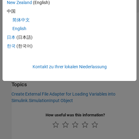
character array
|
string
New Zealand
(English)
中国
简体中文
Version History
English
Introduced in R2022b
日本
(日本語)
한국
(한국어)
See Also
|
|
|
|
close
getAdapterName
getCurrentChecksum
getData
|
|
|
getSectionNames
getSupportedExtensions
isSourceValid
Kontakt zu Ihrer lokalen Niederlassung
supportsReading
Topics
Create External File Adapter for Loading Variables into
Simulink.SimulationInput Object
How useful was this information?