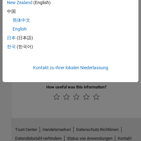
New Zealand
(English)
Examples
中国
简体中文
See
for an example of how to use this function.
msfcn_varpulse.m
English
See Also
日本
(日本語)
한국
(한국어)
,
,
InitializeConditions
Simulink.RunTimeBlock
mdlStart
Version History
Kontakt zu Ihrer lokalen Niederlassung
Introduced in R2012b
How useful was this information?
Trust Center
Handelsmarken
Datenschutz-Richtlinien
Datendiebstahl verhindern
Status von Anwendungen
Kontakt