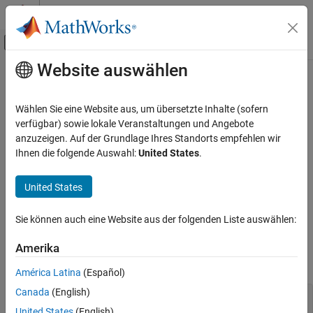
Weiter zum Inhalt
MATLAB Hilfe-Center
Umschaltung für Off-Canvas-Navigation
Website auswählen
Hauptinhalt
Startseite der Dokumentation
Start
Simulink
Wählen Sie eine Website aus, um übersetzte Inhalte (sofern
Block and Blockset Authoring
Initialize the state vectors of this MATLAB S-function
verfügbar) sowie lokale Veranstaltungen und Angebote
Author Block Algorithms
anzuzeigen. Auf der Grundlage Ihres Standorts empfehlen wir
Required
Ihnen die folgende Auswahl:
United States
.
Author Blocks Using MATLAB
Author Blocks Using MATLAB S-Functions
No
United States
Create MATLAB S-Functions
Language
Simulink
Sie können auch eine Website aus der folgenden Liste auswählen:
Block and Blockset Authoring
®
MATLAB
Amerika
Author Block Algorithms
Syntax
Author Blocks Using MATLAB
América Latina
(Español)
Author Blocks Using MATLAB S-Functions
Canada
(English)
Start(s)

Configure Block Features for MATLAB S-
United States
(English)
Functions