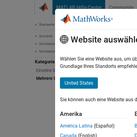
Weiter zum Inhalt
MATLAB Hilfe-Center
Community
Dokument
Startseite der Dokumentation
Simulink
Meh
Website auswähl
Simulation
Simulationen ausführen
Bereits
Wählen Sie eine Website aus, um üb
Kategorie
Simula
Grundlage Ihres Standorts empfehle
Einzelne Simulationen ausführen
Simuli
Mehrere Simulationen ausführen
Für Wor
United States
mithilf
Simula
Sie können auch eine Website aus d
Sie kö
Amerika
Simulat
Funkti
América Latina
(Español)
auf par
Canada
(English)