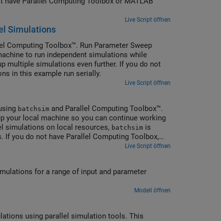
not have Parallel Computing Toolbox or MATLAB
Live Script öffnen
el Simulations
lel Computing Toolbox™. Run Parameter Sweep
machine to run independent simulations while
p multiple simulations even further. If you do not
s in this example run serially.
Live Script öffnen
 using
and Parallel Computing Toolbox™.
batchsim
 up your local machine so you can continue working
lel simulations on local resources,
is
batchsim
. If you do not have Parallel Computing Toolbox,
Live Script öffnen
simulations for a range of input and parameter
Modell öffnen
lations using parallel simulation tools. This