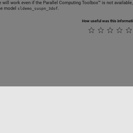
will work even if the Parallel Computing Toolbox™ is not available, b
he model
.
sldemo_suspn_3dof
How useful was this informat
Datendiebstahl verhindern
Status von Anwendungen
Kontakt