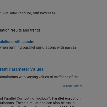
th
, and
.
RunInBackground
batchsim
ation results and trends.
ulations with parsim
 when running parallel simulations with
.
parsim
erent Parameter Values
simulations with varying values of stiffness of the
Live Script öffnen
d Parallel Computing Toolbox™. Parallel execution
mulations. These simulations can also be run in