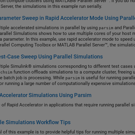
l on compute clusters using MATLAB® Parallel Server™. If you do 
 Server, the simulations in this example run serially.
rameter Sweep in Rapid Accelerator Mode Using Parall
tiple accelerated simulations in parallel by using
and Paral
parsim
arallel Simulations shows how to use multiple cores of your host 
 a parameter. In this example, use rapid accelerator mode to speed u
rallel Computing Toolbox or MATLAB Parallel Server™, the simulation
st-Case Sweep Using Parallel Simulations
tiple Simulink® simulations corresponding to different test cases
function offloads simulations to a compute cluster, freeing
tchsim
he batch job is processing. While
is useful for running paral
parsim
for running a large number of computationally expensive simulations
lations in this example will run serially.
Accelerator Simulations Using Parsim
 of Rapid Accelerator in applications that require running parallel 
le Simulations Workflow Tips
 of this example is to provide helpful tips for running multiple simu