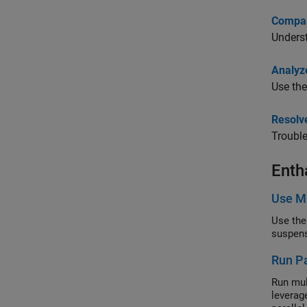
Compar
Underst
Analyz
Use the
Resolv
Trouble
Enth
Use Mu
Use th
suspens
Run Pa
Run mul
leverag