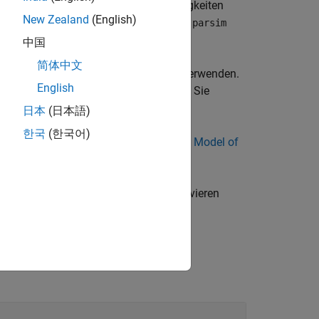
en Pools automatisieren, Dateiabhängigkeiten
New Zealand
(English)
or-Simulationen verwalten. Die Funktion
parsim
-Lizenz verfügbar ist.
中国
简体中文
®
MATLAB
Parallel Server™
-Lizenzen verwenden.
English
f einen Compute Cluster ausgelagert. Sie
 Ergebnisse zuzugreifen.
日本
(日本語)
한국
(한국어)
Run Parallel Simulations for a Thermal Model of
tionen, den Sie im Selbststudium absolvieren