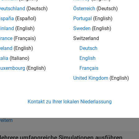
allel Computing Toolbox können Sie die Erstellung von parallel
Deutschland
(Deutsch)
Österreich
(Deutsch)
izieren und Build-Artefakte für Accelerator- und Rapid Accelerat
imulationen in Serie aus, wenn keine Parallel Computing Toolbox
España
(Español)
Portugal
(English)
inland
(English)
Sweden
(English)
nnen die Funktion
mit Parallel Computing Toolbox und
batchsim
rance
(Français)
Switzerland
ie die Funktion
verwenden, werden die Simulationen au
batchsim
 eine separate MATLAB-Sitzung öffnen, um auf den Job und die
reland
(English)
Deutsch
talia
(Italiano)
English
te Schritte, siehe
Running Multiple Simulations in Simulink
und
Luxembourg
(English)
Français
e Using parsim
.
United Kingdom
(English)
nteraktiven Kurs über die parallele Ausführung mehrerer Simula
 finden Sie unter
Parallele Ausführung mehrerer Simulationen
.
Kontakt zu Ihrer lokalen Niederlassung
kte
weitern
ehrere umfangreiche Simulationen ausführen