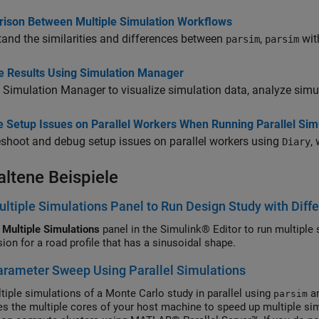
ison Between Multiple Simulation Workflows
and the similarities and differences between
,
wi
parsim
parsim
e Results Using Simulation Manager
 Simulation Manager to visualize simulation data, analyze simul
e Setup Issues on Parallel Workers When Running Parallel Sim
shoot and debug setup issues on parallel workers using
,
Diary
altene Beispiele
ltiple Simulations Panel to Run Design Study with Diff
e
Multiple Simulations
panel in the Simulink® Editor to run multiple 
ion for a road profile that has a sinusoidal shape.
rameter Sweep Using Parallel Simulations
tiple simulations of a Monte Carlo study in parallel using
an
parsim
es the multiple cores of your host machine to speed up multiple si