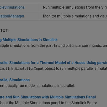
pleSimulations
Run multiple simulations from the
Sim
lationManager
Monitor multiple simulations and visu
men
 Multiple Simulations in Simulink
tiple simulations from the
and
commands, and 
parsim
batchsim
rallel Simulations for a Thermal Model of a House Using pars
object to run multiple parallel simul
imulink.SimulationInput
allel Simulations
matically run model simulations in parallel.
re and Run Simulations with Multiple Simulations Panel
bout the Multiple Simulations panel in the Simulink Editor.