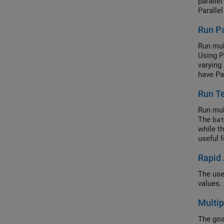
paralle
Parallel
Run Pa
Run mul
Using P
varying
have Pa
Run Te
Run mul
The
ba
while t
useful 
the simu
Rapid 
The use
values.
Multip
The goal