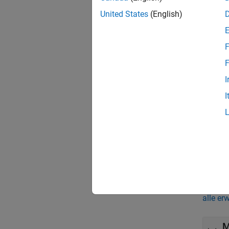
mit Par
United States
(English)
identif
führt S
F
Sie kö
F
Wenn S
können
I
I
Für ers
a Hous
Einen i
können,
Obje
alle er
M