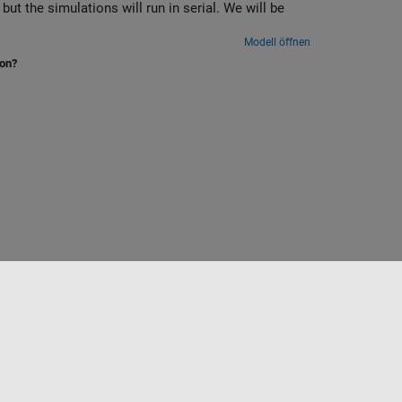
ut the simulations will run in serial. We will be
Modell öffnen
ion?
Website auswählen
Deutschland