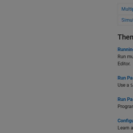
Multi
Simu
The
Running
Run mul
Editor.
Run Pa
Use a
S
Run Par
Program
Configu
Learn a