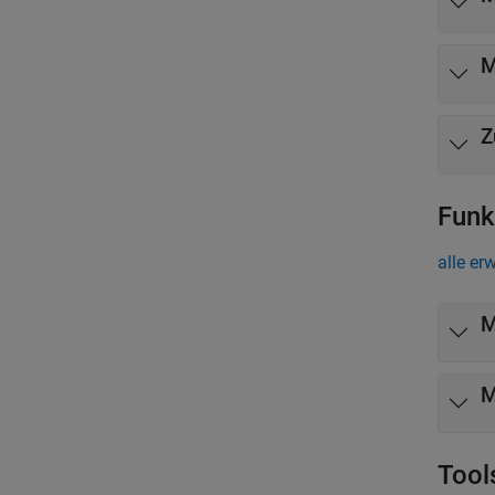
M
Z
Funk
alle er
M
M
Tool