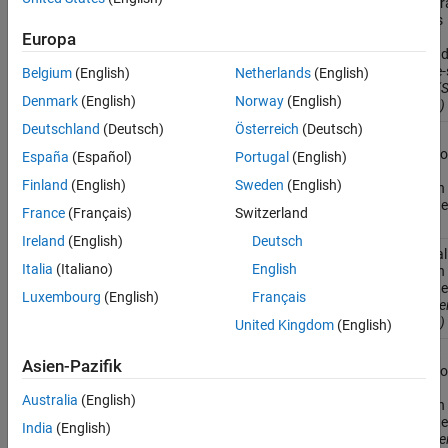
configur
settings
allow
Europa
unbound
variable-
Belgium
(English)
Netherlands
(English)
arrays
(S
Denmark
(English)
Norway
(English)
R2024a)
Deutschland
(Deutsch)
Österreich
(Deutsch)
Control
coder.inline
inlining o
España
(Español)
Portugal
(English)
current
Finland
(English)
Sweden
(English)
function 
generat
France
(Français)
Switzerland
code
Ireland
(English)
Deutsch
Inline cal
coder.inlineCall
Italia
(Italiano)
English
function 
generat
Luxembourg
(English)
Français
code
(Sei
R2024a)
United Kingdom
(English)
Prevent
coder.nonInlineCall
Asien-Pazifik
inlining o
called
Australia
(English)
function 
generat
India
(English)
code
(Sei