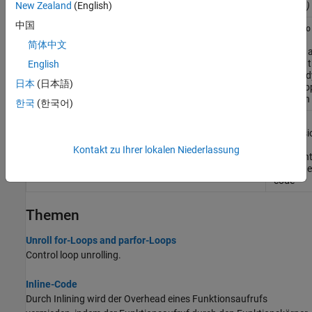
R2024a)
New Zealand
(English)
中国
Unroll
coder.unroll
fo
loop by
简体中文
making 
copy of 
English
loop bod
日本
(日本語)
each loo
iteration
한국
(한국어)
Fold
coder.const
expressi
into
Kontakt zu Ihrer lokalen Niederlassung
constant
generat
code
Themen
Unroll for-Loops and parfor-Loops
Control loop unrolling.
Inline-Code
Durch Inlining wird der Overhead eines Funktionsaufrufs