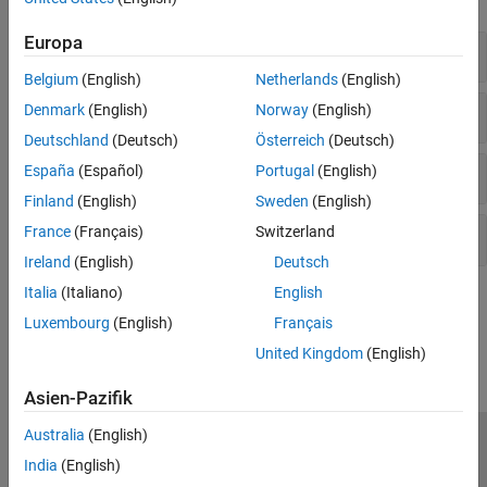
Europa
Modellierungs-Style
Belgium
(English)
Netherlands
(English)
Block-Verwendung
Denmark
(English)
Norway
(English)
Deutschland
(Deutsch)
Österreich
(Deutsch)
Konfigurationseinstellungen
España
(Español)
Portugal
(English)
Finland
(English)
Sweden
(English)
France
(Français)
Switzerland
Überlegungen zu
Stateflow
-Charts
Ireland
(English)
Deutsch
Italia
(Italiano)
English
How useful was this information?
Luxembourg
(English)
Français
United Kingdom
(English)
Asien-Pazifik
Australia
(English)
Trust Center
Handelsmarken
Datenschutz-Richtlinien
India
(English)
Datendiebstahl verhindern
Status von Anwendungen
Kontakt