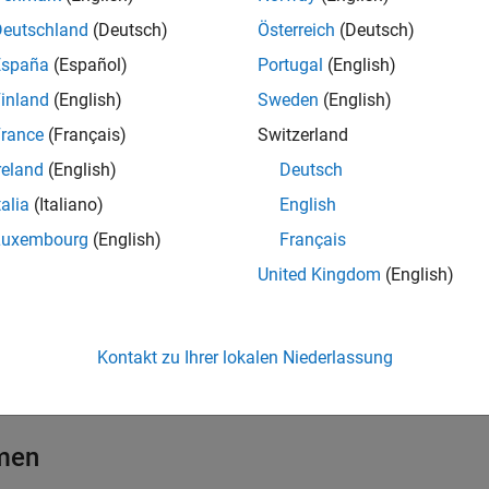
Deutschland
(Deutsch)
Österreich
(Deutsch)
España
(Español)
Portugal
(English)
ke
inland
(English)
Sweden
(English)
weitern
rance
(Français)
Switzerland
reland
(English)
Deutsch
enutzerdefinierte Routinen
talia
(Italiano)
English
Luxembourg
(English)
Français
eader und Writer
United Kingdom
(English)
lleinstellungen
Kontakt zu Ihrer lokalen Niederlassung
eterWriter block validation
Option to enable parameter val
men