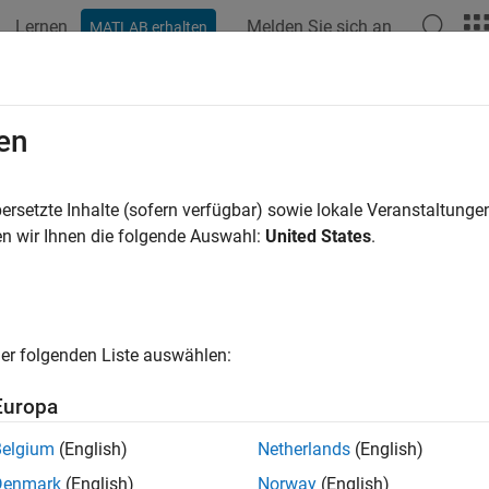
Lernen
Melden Sie sich an
MATLAB erhalten
ation
Beispiele
Funktionen
Blöcke
Apps
Videos
ignis-Funktionen
en
en der Standardmethoden zur Initialisierung und Beendigung d
ersetzte Inhalte (sofern verfügbar) sowie lokale Veranstaltung
ieren Sie das dynamische Verhalten beim Starten und Herunter
n wir Ihnen die folgende Auswahl:
United States
.
isieren und Beenden des Modells eigene Routinen hinzufügen. St
ssen, wann die Methoden ausgeführt werden. Sie können Funktion
lisieren.
er folgenden Liste auswählen:
Europa
Belgium
(English)
Netherlands
(English)
Denmark
(English)
Norway
(English)