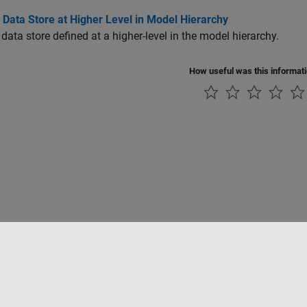
Data Store at Higher Level in Model Hierarchy
data store defined at a higher-level in the model hierarchy.
How useful was this informat
Datendiebstahl verhindern
Status von Anwendungen
Kontakt