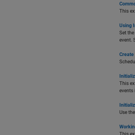
Common 
This ex
Using I
Set the
event. 
Create 
Schedul
Initial
This ex
events 
Initial
Use the
Working
This ex