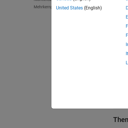
Mehrkernprozessor-Ziele
United States
(English)
Blöc
F
alle er
F
I
B
I
R
Mode
Param
The