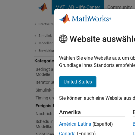
Weiter zum Inhalt
MATLAB Hilfe-Center
Community
Dokument
Startseite der Dokumentation
Simulink
Ere
Website auswähl
Modellierung
Entwicklung des Modellverhaltens
Anpass
Wählen Sie eine Website aus, um üb
Kategorie
Modell
Grundlage Ihres Standorts empfehle
Bedingt ausgeführte Subsysteme und
Initial
Modelle
Ereigni
United States
Iterator Subsysteme
reinitia
Simulink-Funktionen
Sie können auch eine Website aus d
Timing und Zeitplanung
Ereignis-Funktionen
Amerika
Nachrichten
Scheduling (Ablaufplanung) von
América Latina
(Español)
Modellkomponenten
Canada
(English)
Nichtlinearität