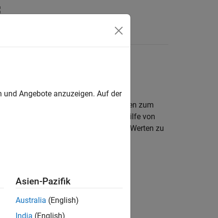
Antworten
es Modells
en und Angebote anzuzeigen. Auf der
fahren, indem Sie den Standardmethoden zum
euern Sie während der Simulation mithilfe von
en erstellen, um Blöcke mit initialen Werten zu
Asien-Pazifik
Australia
(English)
India
(English)