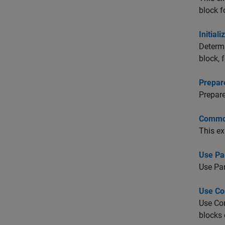
block f
Initial
Determ
block, 
Prepar
Prepare
Common
This ex
Use Pa
Use
Pa
Use Co
Use Con
blocks 