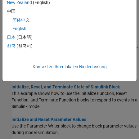
New Zealand
(English)
Common Uses of the Initialize Function Block
中国
This example shows how to use the Initialize Function block to
简体中文
perform these common initialization actions.
English
Using Initialize, Reinitialize, Reset, and Terminate Functions
日本
(日本語)
Set the state of a block with an initialize function-call event. Reset
한국
(한국어)
block states with a reinitialize or reset function-call event. Save the
state of a block with a terminate function-call event.
Kontakt zu Ihrer lokalen Niederlassung
Create Test Harness to Generate Function Calls
Schedule initialize, reset, and terminate function-call events.
Initialize, Reset, and Terminate State of Simulink Block
This example shows how to use the Initialize Function, Reset
Function, and Terminate Function blocks to respond to events in a
Simulink model.
Initialize and Reset Parameter Values
Use the Parameter Writer block to change block parameter values
during model simulation.