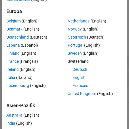
Nichtlinearität
Mehrkernprozessor-Ziele
Europa
Belgium
(English)
Netherlands
(English)
Denmark
(English)
Norway
(English)
Blöcke
Deutschland
(Deutsch)
Österreich
(Deutsch)
España
(Español)
Portugal
(English)
alle erweitern
Finland
(English)
Sweden
(English)
Benutzerdefinierte Routinen
France
(Français)
Switzerland
Ireland
(English)
Deutsch
Reader und Writer
Italia
(Italiano)
English
Luxembourg
(English)
Français
United Kingdom
(English)
Modelleinstellungen
Asien-Pazifik
ParameterWriter
Option to enable parameter validation
block validation
globally or locally
(Seit R2023a)
Australia
(English)
India
(English)
Themen