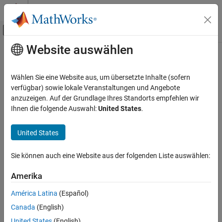
Weiter zum Inhalt
MATLAB Hilfe-Center
Umschaltung für Off-Canvas-Navigation
Website auswählen
Hauptinhalt
Startseite der Dokumentation
Ereignis-Funktionen
Simulink
Wählen Sie eine Website aus, um übersetzte Inhalte (sofern
Modellierung
Anpassen der Standardmethoden zur Initialisierung und
verfügbar) sowie lokale Veranstaltungen und Angebote
Entwicklung des Modellverhaltens
Beendigung des Modells
anzuzeigen. Auf der Grundlage Ihres Standorts empfehlen wir
Modellieren Sie das dynamische Verhalten beim Starten und
Ihnen die folgende Auswahl:
United States
.
Kategorie
Herunterfahren, indem Sie den Standardmethoden zum
Bedingt ausgeführte Subsysteme und
Initialisieren und Beenden des Modells eigene Routinen
United States
Modelle
hinzufügen. Steuern Sie während der Simulation mithilfe von
Iterator Subsysteme
Ereignissen, wann die Methoden ausgeführt werden. Sie können
Sie können auch eine Website aus der folgenden Liste auswählen:
Simulink-Funktionen
Funktionen erstellen, um Blöcke mit initialen Werten zu
Timing und Zeitplanung
reinitialisieren.
Amerika
Ereignis-Funktionen
Nachrichten
América Latina
(Español)
Scheduling (Ablaufplanung) von
Canada
(English)
Modellkomponenten
United States
(English)