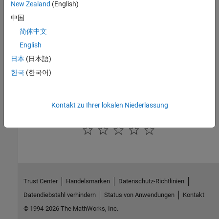
New Zealand
(English)
中国
Comparison of Custom Block Functionality
Compare and contrast the features of different custom blocks
简体中文
types.
English
Verwandte Informationen
日本
(日本語)
한국
(한국어)
Create Custom Library
Hinzufügen von Bibliotheken zum Library Browser
Kontakt zu Ihrer lokalen Niederlassung
How useful was this information?
Trust Center
Handelsmarken
Datenschutz-Richtlinien
Datendiebstahl verhindern
Status von Anwendungen
Kontakt
© 1994-2026 The MathWorks, Inc.