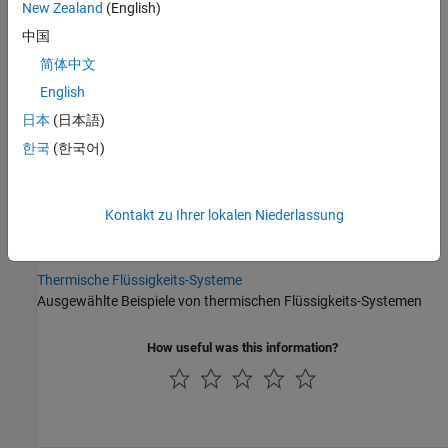
New Zealand
(English)
Bausteine für thermische Flüssigkeiten wie Kammern, Behälter,
中国
lokale Begrenzungen, hydromechanische Wandler
简体中文
Sensors
Sensorblöcke für Massendurchflussrate, Energieflussrate, Druck
English
und Temperatur von thermischen Flüssigkeiten
日本
(日本語)
Sources
한국
(한국어)
Quellenblöcke für Massendurchflussrate und Druck von
thermischen Flüssigkeiten
Utilities
Kontakt zu Ihrer lokalen Niederlassung
Grundlegende Umgebungsblöcke für thermische Flüssigkeiten
zum Festlegen von Fluideigenschaften
Thermische Flüssigkeits-Systeme
Ausgewählte Beispiele von thermischen Flüssigkeits-Systemen
How useful was this information?