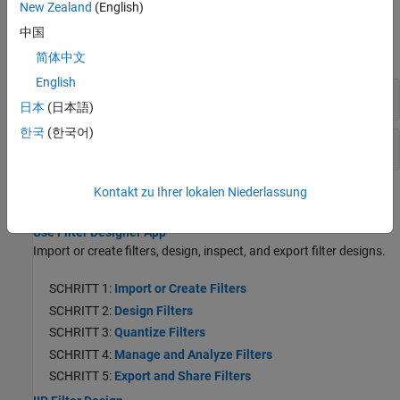
New Zealand
(English)
Filterverhalten
中国
alle erweitern
简体中文
English
FIR-Verhalten
日本
(日本語)
한국
(한국어)
IIR-Verhalten
Kontakt zu Ihrer lokalen Niederlassung
Themen
Use Filter Designer App
Import or create filters, design, inspect, and export filter designs.
SCHRITT 1:
Import or Create Filters
SCHRITT 2:
Design Filters
SCHRITT 3:
Quantize Filters
SCHRITT 4:
Manage and Analyze Filters
SCHRITT 5:
Export and Share Filters