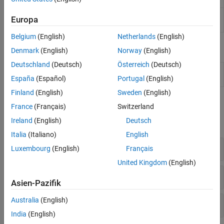
Filter
Design filters by choosing algorithm or
Europa
Designer
specifying constraints
Belgium
(English)
Netherlands
(English)
Live Editor Tasks
Denmark
(English)
Norway
(English)
Deutschland
(Deutsch)
Österreich
(Deutsch)
Designfilter
Design a digital filter in the Live Editor
(Seit
R2021b)
España
(Español)
Portugal
(English)
Finland
(English)
Sweden
(English)
Funktionen
France
(Français)
Switzerland
Ireland
(English)
Deutsch
alle erweitern
Italia
(Italiano)
English
FIR-Filter
Luxembourg
(English)
Français
United Kingdom
(English)
IIR-Filter
Asien-Pazifik
Australia
(English)
Filter-Dienstprogramme
India
(English)