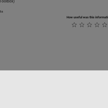
 Toolbox)
26a
How useful was this informat
Datendiebstahl verhindern
Status von Anwendungen
Kontakt