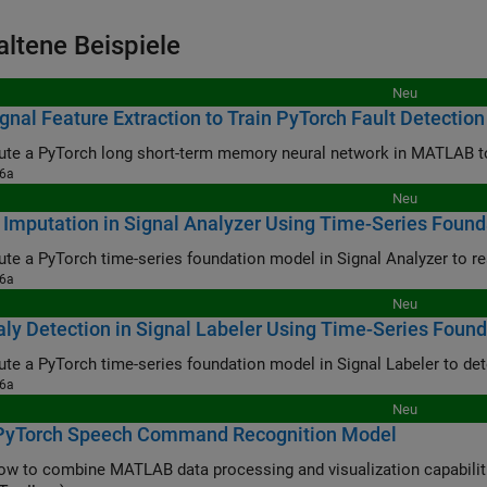
altene Beispiele
Neu
gnal Feature Extraction to Train PyTorch Fault Detectio
te a PyTorch long short-term memory neural network in MATLAB to i
26a
Neu
 Imputation in Signal Analyzer Using Time-Series Foun
26a
Neu
y Detection in Signal Labeler Using Time-Series Foun
26a
Neu
 PyTorch Speech Command Recognition Model
ow to combine MATLAB data processing and visualization capabilit