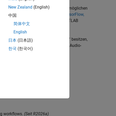
New Zealand
(English)
erung Ihres Designs auf verschiedenen möglichen
ty Between Deep Learning Toolbox, TensorFlow,
中国
 für PyTorch- und LiteRT-Modelle
(MATLAB
简体中文
English
ringer Latenz. Wenn Sie Audio Toolbox™ besitzen,
日本
(日本語)
tabel zu nutzen und in einer digitalen Audio-
한국
(한국어)
g workflows.
(Seit R2026a)