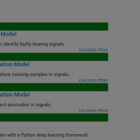
n Model
dentify faulty bearing signals.
Live Script öffnen
dation Model
Coexecute a PyTorch time-series foundation model in Signal Analyzer to restore missing samples in signals.
Live Script öffnen
dation Model
Coexecute a PyTorch time-series foundation model in Signal Labeler to detect anomalies in signals.
Live Script öffnen
ies with a Python deep learning framework.