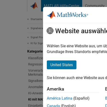
Weiter zum Inhalt
MATLAB Hilfe-Center
Community
Dokument
Startseite der Dokumentation
Signalverarbeitung
Website auswähl
Diese S
Signal Processing Toolbox
KI 
KI für Signale
Wählen Sie eine Website aus, um üb
Kategorie
Grundlage Ihres Standorts empfehle
Entwick
Klassifizierung
Kooperi
Regression
United States
Modelle
Vorverarbeitung und
Merkmalsextraktion
Sie können auch eine Website aus d
Ve
Signalkennzeichnung
Me
Anomalieerkennung
Amerika
KI-Anwendungen
Int
América Latina
(Español)
KI mit MATLAB und Python
mi
Eingebettete KI-Systeme
Canada
(English)