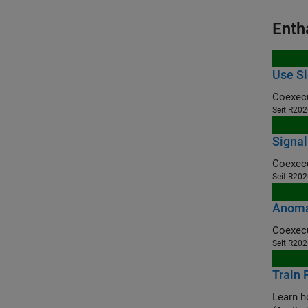
Enth
Use Si
Coexecu
Seit R20
Signal
Seit R20
Anomal
Seit R20
Train
Learn h