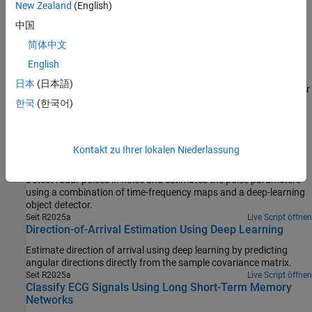
Signal Segmentation by Sweeping Hyperparameters
New Zealand
(English)
Signal Classification by Sweeping Hyperparameters
中国
Signal Classification Using Transfer Learning
简体中文
Signal Regression by Sweeping Hyperparameters
English
Learn Pre-Emphasis Filter Using Deep Learning
日本
(日本語)
Use a convolutional deep network to learn a pre-emphasis filter for
한국
(한국어)
speech recognition.
(Seit R2021b)
Enthaltene Beispiele
Kontakt zu Ihrer lokalen Niederlassung
CBRS Band Radar Parameter Estimation Using YOLOX
Detect radar pulses in noise and estimates the pulse parameters
using a combination of time-frequency maps and a deep-learning
object detector.
Seit R2025a
Live Script öffnen
Direction-of-Arrival Estimation Using Deep Learning
Estimate direction of arrival using deep learning by predicting
angular directions directly from the sample covariance matrix.
Seit R2025a
Live Script öffnen
Classify ECG Signals Using Long Short-Term Memory
Networks