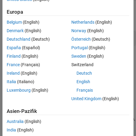
Funktionen
Europa
alle erweitern
Belgium
(English)
Netherlands
(English)
Denmark
(English)
Norway
(English)
Datastores, Merkmalsextraktoren und Ebenen
Deutschland
(Deutsch)
Österreich
(Deutsch)
España
(Español)
Portugal
(English)
Verwandte Informationen
Finland
(English)
Sweden
(English)
France
(Français)
Switzerland
Vorverarbeitung und Merkmalsextraktion
Ireland
(English)
Deutsch
Sequenz-Klassifizierung mithilfe von Deep Learning
(Deep
Learning Toolbox)
Italia
(Italiano)
English
Luxembourg
(English)
Français
Themen
United Kingdom
(English)
Use Experiment Manager Templates for Signal Processing
Asien-Pazifik
Workflows
Set up and run deep learning experiments for signal segmentation,
Australia
(English)
classification, and regression.
India
(English)