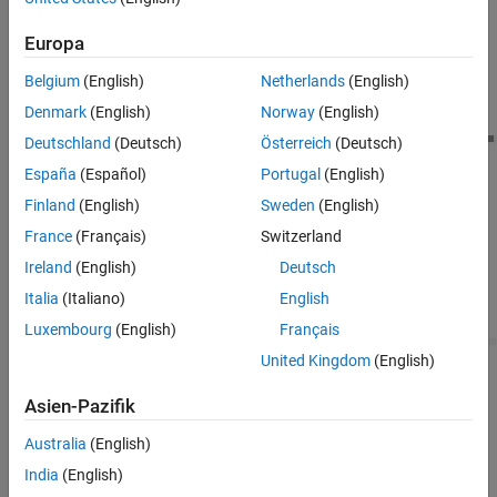
Europa
Belgium
(English)
Netherlands
(English)
Denmark
(English)
Norway
(English)
Deutschland
(Deutsch)
Österreich
(Deutsch)
España
(Español)
Portugal
(English)
Finland
(English)
Sweden
(English)
France
(Français)
Switzerland
Ireland
(English)
Deutsch
Italia
(Italiano)
English
Luxembourg
(English)
Français
United Kingdom
(English)
See Also
Asien-Pazifik
Compound Planetary Gear
|
Ideal Angular Velocity Source
|
Australia
(English)
Rotational Damper
|
Sun-Planet Bevel
India
(English)