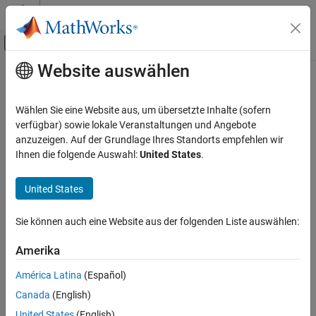
Weiter zum Inhalt
MATLAB Hilfe-Center
Umschaltung für Off-Canvas-Navigation
Website auswählen
Hauptinhalt
Startseite der Dokumentation
formatAsHTML
Reporting and Database Access
Wählen Sie eine Website aus, um übersetzte Inhalte (sofern
Class:
mlreportgen.dom.ProgressMessage
verfügbar) sowie lokale Veranstaltungen und Angebote
MATLAB Report Generator
Namespace:
mlreportgen.dom
anzuzeigen. Auf der Grundlage Ihres Standorts empfehlen wir
Report Generator Development
Ihnen die folgende Auswahl:
United States
.
Report Generator Creation
Wrap message in HTML tags
United States
formatAsHTML
expand all in page
Syntax
ON THIS PAGE
Sie können auch eine Website aus der folgenden Liste auswählen:
Syntax
htmlMessageOut = formatAsHTML(message)
Description
Amerika
Description
Examples
América Latina
(Español)
Input Arguments
returns the message
= formatAsHTML(
)
htmlMessageOut
message
Canada
(English)
text formatted with HTML tags.
Output Arguments
Version History
United States
(English)