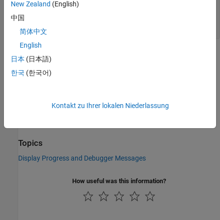
New Zealand
(English)
— Progress message with
htmlMessageOut
HTML tagging
中国
object
mlreportgen.dom.ProgressMessage
简体中文
English
Version History
日本
(日本語)
한국
(한국어)
Introduced in R2014b
See Also
Kontakt zu Ihrer lokalen Niederlassung
|
|
formatAsText
mlreportgen.dom.ProgressMessage
mlreportgen.dom.MessageFilter
Topics
Display Progress and Debugger Messages
How useful was this information?