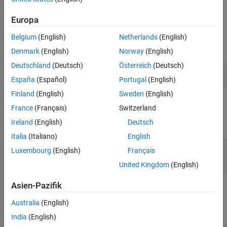
example
See Also
Europa
Examples
Belgium
(English)
Netherlands
(English)
expand all
Denmark
(English)
Norway
(English)
Deutschland
(Deutsch)
Österreich
(Deutsch)
Format a Message as HTML
España
(Español)
Portugal
(English)
Finland
(English)
Sweden
(English)
Input Arguments
France
(Français)
Switzerland
Ireland
(English)
Deutsch
expand all
Italia
(Italiano)
English
—
Progress message
message
Luxembourg
(English)
Français
object
mlreportgen.dom.ProgressMessage
United Kingdom
(English)
Asien-Pazifik
Output Arguments
Australia
(English)
expand all
India
(English)