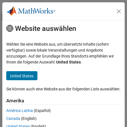
Weiter zum Inhalt
MATLAB Hilfe-Center
Umschaltung für Off-Canvas-Navigation
Website auswählen
Hauptinhalt
Startseite der Dokumentation
mlreportgen.dom.MessageFilter
Class
Reporting and Database Access
Wählen Sie eine Website aus, um übersetzte Inhalte (sofern
verfügbar) sowie lokale Veranstaltungen und Angebote
MATLAB Report Generator
anzuzeigen. Auf der Grundlage Ihres Standorts empfehlen wir
Namespace:
mlreportgen.dom
Report Generator Development
Ihnen die folgende Auswahl:
United States
.
Report Generator Creation
Filter to control message dispatcher
United States
mlreportgen.dom.MessageFilter Class
expand all in page
ON THIS PAGE
Description
Sie können auch eine Website aus der folgenden Liste auswählen:
Description
Filter for messages dispatched by the message dispatcher.
Properties
Amerika
Version History
América Latina
(Español)
The
class is a
class.
mlreportgen.dom.MessageFilter
handle
See Also
Canada
(English)
Properties
United States
(English)