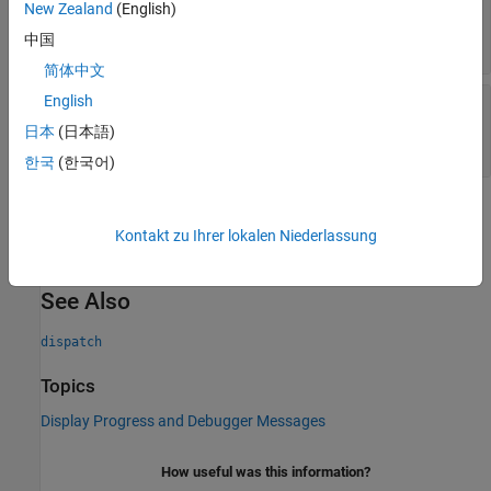
ProgressMessagePass
New Zealand
(English)
block progress messages
(
)
(default) |
(
)
中国
1
true
0
false
简体中文
English
—
Whether to pass or block
DebugMessagePass
debug messages
日本
(日本語)
(
)
(default) |
(
)
0
false
1
true
한국
(한국어)
Version History
Kontakt zu Ihrer lokalen Niederlassung
Introduced in R2014b
See Also
dispatch
Topics
Display Progress and Debugger Messages
How useful was this information?