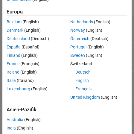
expand all
Europa
—
Whether to pass or block all
GlobalFilter
Belgium
(English)
Netherlands
(English)
messages
Denmark
(English)
Norway
(English)
(default) |
(
)
|
(
)
[]
1
true
0
false
Deutschland
(Deutsch)
Österreich
(Deutsch)
España
(Español)
Portugal
(English)
—
Pass messages only for this
SourceFilter
DOM object
Finland
(English)
Sweden
(English)
(default) |
DOM object
[]
France
(Français)
Switzerland
Ireland
(English)
Deutsch
—
Whether to pass or block
ErrorMessagePass
Italia
(Italiano)
English
error messages
(
)
(default) |
(
)
Luxembourg
(English)
Français
1
true
0
false
United Kingdom
(English)
—
Whether to pass or
WarningMessagePass
Asien-Pazifik
block warning messages
(
)
(default) |
(
)
1
true
0
false
Australia
(English)
India
(English)
—
Whether to pass or