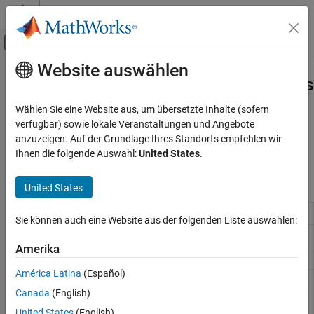
Weiter zum Inhalt
MATLAB Hilfe-Center
Umschaltung für Off-Canvas-Navigation
Website auswählen
Hauptinhalt
Startseite der Dokumentation
Document Parts and Embedded Files
Reporting and Database Access
Wählen Sie eine Website aus, um übersetzte Inhalte (sofern
Add preformatted report blocks and text
verfügbar) sowie lokale Veranstaltungen und Angebote
MATLAB Report Generator
Use the DOM API to include document parts and embed files in a
anzuzeigen. Auf der Grundlage Ihres Standorts empfehlen wir
Report Generator Development
document.
Ihnen die folgende Auswahl:
United States
.
Content Generation
Classes
Kategorie
United States
Title Pages, Tables of Contents, Lists of
mlreportgen.dom.DocumentPart
Figures, Tables, and Captions
Sie können auch eine Website aus der folgenden Liste auswählen:
Chapters and Sections
mlreportgen.dom.HTMLPage
Paragraphs, Text Strings, and Numbers
Amerika
mlreportgen.dom.OPCPart
Page Layout
América Latina
(Español)
mlreportgen.dom.CoreProperties
Images, Figures, Axes, Equations, MATLAB
Code, and MATLAB Variables
Canada
(English)
mlreportgen.dom.EmbeddedObject
Tables
United States
(English)