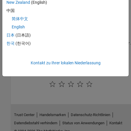
New Zealand
(English)
中国
What Are Reporters?
Get an overview of reporters and how to use them, and an
简体中文
overview of Report and DOM APIs.
English
日本
(日本語)
Define New Custom Reporters
Create a custom reporter based on
.
한국
(한국어)
mlreportgen.report.Reporter
Subclass Reporter Definitions
Copy and edit a reporter based on a built-in reporter.
Kontakt zu Ihrer lokalen Niederlassung
How useful was this information?
Trust Center
Handelsmarken
Datenschutz-Richtlinien
Datendiebstahl verhindern
Status von Anwendungen
Kontakt