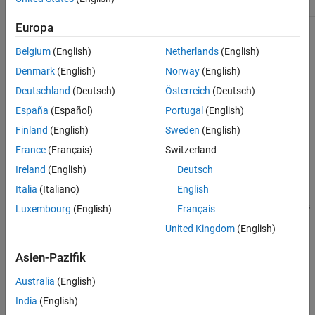
Europa
3
Set Up URSim Offline Simulator for ROS 2
Belgium
(English)
Netherlands
(English)
Topics
Denmark
(English)
Norway
(English)
Set Up Virtual Machine
Deutschland
(Deutsch)
Österreich
(Deutsch)
®
Set up Linux Ubuntu
virtual machine on Windows.
España
(Español)
Portugal
(English)
Finland
(English)
Sweden
(English)
Install ROS 2 and Dependencies
Install ROS 2 packages and dependencies necessary for working
France
(Français)
Switzerland
with Universal Robots.
Ireland
(English)
Deutsch
Italia
(Italiano)
English
Set Up URSim Offline Simulator for ROS 2
Setup instructions for the URSim simulator from Universal Robots
Luxembourg
(English)
Français
for ROS 2.
United Kingdom
(English)
How useful was this information?
Asien-Pazifik
Australia
(English)
India
(English)